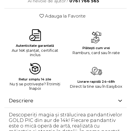
Ai nevoie de ajutor?
0761 766 565
Adauga la Favorite
Autenticitate garantată
Plătești cum vrei
Aur 14K ștanțat, certificat
Ramburs, card sau în rate
inclus
Retur simplu 14 zile
Livrare rapidă 24–48h
Nu ți se potrivește? Îl trimiți
Direct la tine sau în Easybox
înapoi
Descriere
Descoperiți magia și strălucirea pandantivelor
GOLD PIC din aur de 14k! Fiecare pandantiv
este o mică operă de artă, realizată cu