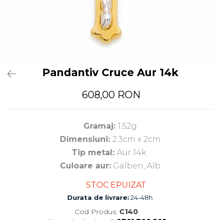
Pandantiv Cruce Aur 14k
608,00 RON
Gramaj:
1.52g
Dimensiuni:
2.3cm x 2cm
Tip metal:
Aur 14k
Culoare aur:
Galben, Alb
STOC EPUIZAT
Durata de livrare:
24-48h
Cod Produs:
C140