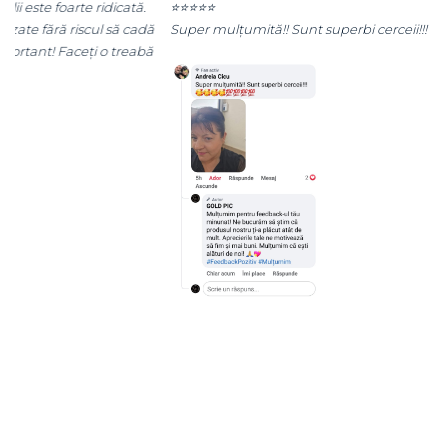
⭐⭐⭐⭐⭐
dă
Super mulțumită!! Sunt superbi cerceii!!!
ă