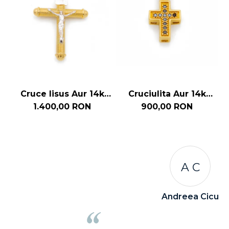
Cruce Iisus Aur 14k
Cruciulita Aur 14k
Design Radial
Pietre Zirconia Negre
1.400,00 RON
900,00 RON
A C
Andreea Cicu