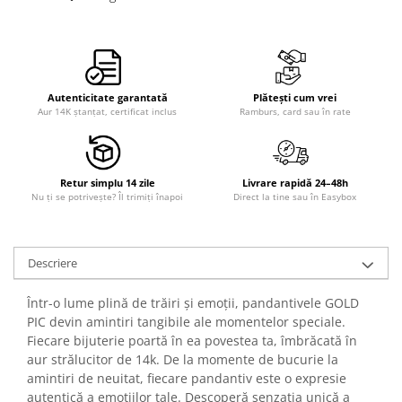
Autenticitate garantată
Plătești cum vrei
Aur 14K ștanțat, certificat inclus
Ramburs, card sau în rate
Retur simplu 14 zile
Livrare rapidă 24–48h
Nu ți se potrivește? Îl trimiți înapoi
Direct la tine sau în Easybox
Descriere
Într-o lume plină de trăiri și emoții, pandantivele GOLD
PIC devin amintiri tangibile ale momentelor speciale.
Fiecare bijuterie poartă în ea povestea ta, îmbrăcată în
aur strălucitor de 14k. De la momente de bucurie la
amintiri de neuitat, fiecare pandantiv este o expresie
autentică a emoțiilor tale. Descoperă senzația unică a