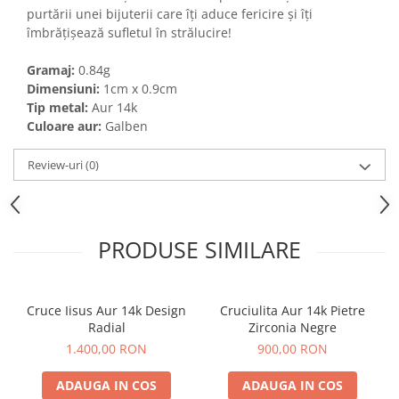
purtării unei bijuterii care îți aduce fericire și îți
îmbrățișează sufletul în strălucire!
Gramaj:
0.84g
Dimensiuni:
1cm x 0.9cm
Tip metal:
Aur 14k
Culoare aur:
Galben
Review-uri
(0)
PRODUSE SIMILARE
Cruce Iisus Aur 14k Design
Cruciulita Aur 14k Pietre
Radial
Zirconia Negre
1.400,00 RON
900,00 RON
ADAUGA IN COS
ADAUGA IN COS