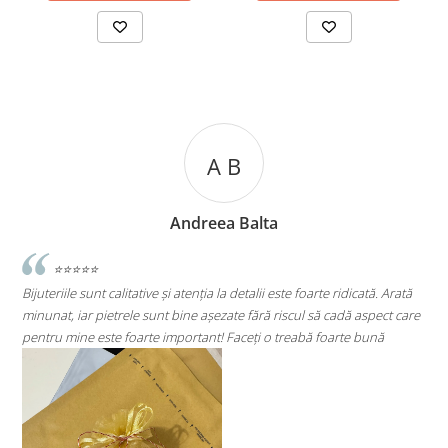
A C
Andreea Cicu
ste foarte ridicată. Arată
⭐⭐⭐⭐⭐
iscul să cadă aspect care
Super mulțumită!! Sunt superbi cerceii!!!
treabă foarte bună