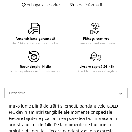
Adauga la Favorite
Cere informatii
Autenticitate garantată
Plătești cum vrei
Aur 14K ștanțat, certificat inclus
Ramburs, card sau în rate
Retur simplu 14 zile
Livrare rapidă 24–48h
Nu ți se potrivește? Îl trimiți înapoi
Direct la tine sau în Easybox
Descriere
Într-o lume plină de trăiri și emoții, pandantivele GOLD
PIC devin amintiri tangibile ale momentelor speciale.
Fiecare bijuterie poartă în ea povestea ta, îmbrăcată în
aur strălucitor de 14k. De la momente de bucurie la
amintiri de neuitat, fiecare pandantiv este o expresie