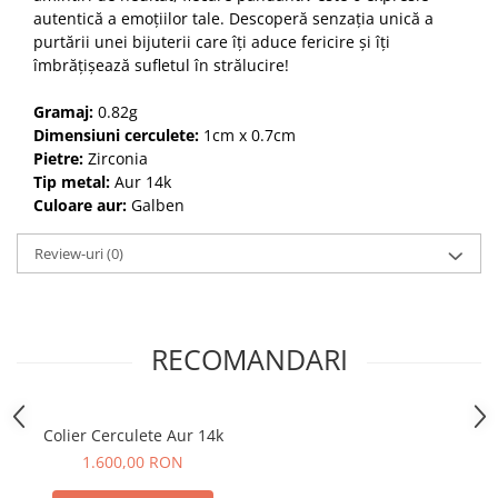
autentică a emoțiilor tale. Descoperă senzația unică a
purtării unei bijuterii care îți aduce fericire și îți
îmbrățișează sufletul în strălucire!
Gramaj:
0.82g
Dimensiuni cerculete:
1cm x 0.7cm
Pietre:
Zirconia
Tip metal:
Aur 14k
Culoare aur:
Galben
Review-uri
(0)
RECOMANDARI
Colier Cerculete Aur 14k
1.600,00 RON