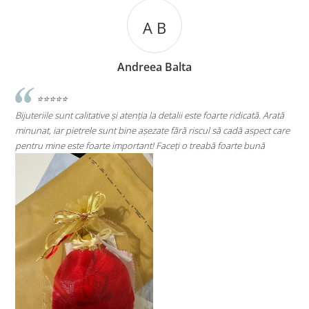
A B
A
dreea Balta
Andre
enția la detalii este foarte ridicată. Arată
⭐⭐⭐⭐⭐
ne așezate fără riscul să cadă aspect care
Super mulțumită!! Sunt superbi cerc
rtant! Faceți o treabă foarte bună