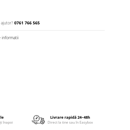
 ajutor?
0761 766 565
informatii
ile
Livrare rapidă 24–48h
ți înapoi
Direct la tine sau în Easybox