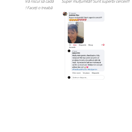
scul să cadă
Super mulțumită!! Sunt superbi cerceii!!!
ți o treabă