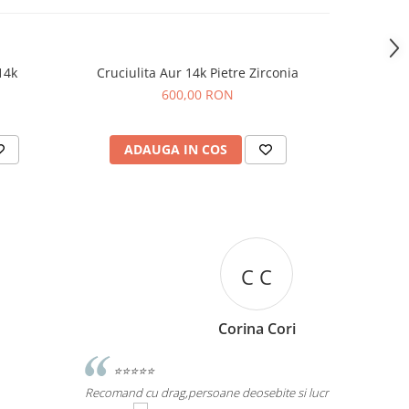
14k
Cruciulita Aur 14k Pietre Zirconia
Cr
600,00 RON
ADAUGA IN COS
AD
C C
Corina Cori
⭐⭐⭐⭐⭐
⭐⭐⭐⭐⭐
omand cu drag,persoane deosebite si lucruri bune si
O bijuterie f