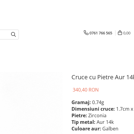
0761 766 565
0,00
Cruce cu Pietre Aur 14
340,40 RON
Gramaj:
0.74g
Dimensiuni cruce:
1.7cm x
Pietre:
Zirconia
Tip metal:
Aur 14k
Culoare aur:
Galben