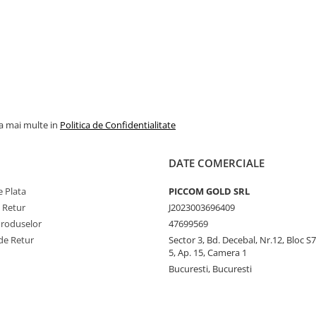
la mai multe in
Politica de Confidentialitate
DATE COMERCIALE
 Plata
PICCOM GOLD SRL
e Retur
J2023003696409
Produselor
47699569
de Retur
Sector 3, Bd. Decebal, Nr.12, Bloc S7,
5, Ap. 15, Camera 1
Bucuresti, Bucuresti