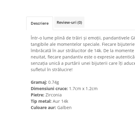
Review-uri
(0)
Descriere
Într-o lume plină de trăiri și emoții, pandantivele 
tangibile ale momentelor speciale. Fiecare bijuterie
îmbrăcată în aur strălucitor de 14k. De la momente 
neuitat, fiecare pandantiv este o expresie autentică
senzația unică a purtării unei bijuterii care îți aduce
sufletul în strălucire!
Gramaj:
0.74g
Dimensiuni cruce:
1.7cm x 1.2cm
Pietre:
Zirconia
Tip metal:
Aur 14k
Culoare aur:
Galben