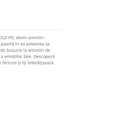
GOLD PIC devin amintiri
 poartă în ea povestea ta,
de bucurie la amintiri de
 a emoțiilor tale. Descoperă
 fericire și îți îmbrățișează