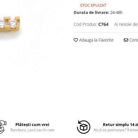
STOC EPUIZAT
Durata de livrare:
24-48h
Cod Produs:
C764
Ai nevoie de
Adauga la Favorite
Cere 
Plătești cum vrei
Retur simplu 14 z
Ramburs, card sau în rate
Nu ți se potrivește? Îl trimi