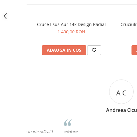
Cruce Iisus Aur 14k Design Radial
Cruciuli
1.400,00 RON
ADAUGA IN COS
A C
Andreea Cicu
te ridicată.
⭐⭐⭐⭐⭐