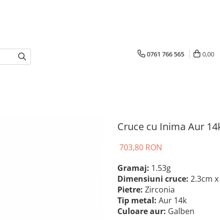
0761 766 565
0,00
Cruce cu Inima Aur 14
703,80 RON
Gramaj:
1.53g
Dimensiuni cruce:
2.3cm x
Pietre:
Zirconia
Tip metal:
Aur 14k
Culoare aur:
Galben