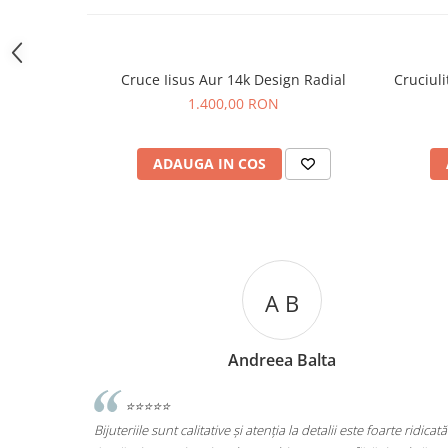
Cruce Iisus Aur 14k Design Radial
Cruciuli
1.400,00 RON
ADAUGA IN COS
A C
Andreea Cicu
arte ridicată.
⭐⭐⭐⭐⭐