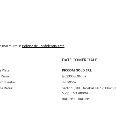
la mai multe in
Politica de Confidentialitate
DATE COMERCIALE
 Plata
PICCOM GOLD SRL
e Retur
J2023003696409
Produselor
47699569
de Retur
Sector 3, Bd. Decebal, Nr.12, Bloc S7,
5, Ap. 15, Camera 1
Bucuresti, Bucuresti