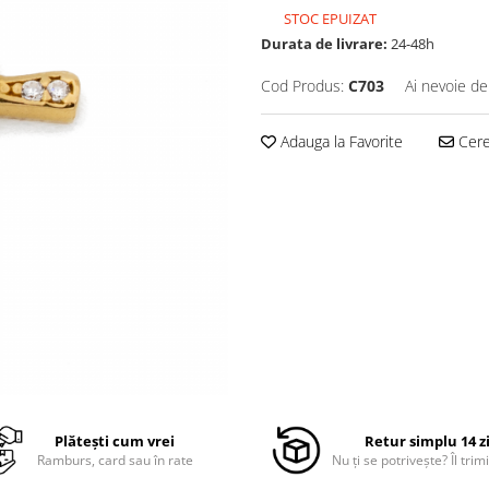
STOC EPUIZAT
Durata de livrare:
24-48h
Cod Produs:
C703
Ai nevoie de
Adauga la Favorite
Cere 
Plătești cum vrei
Retur simplu 14 z
Ramburs, card sau în rate
Nu ți se potrivește? Îl trimi