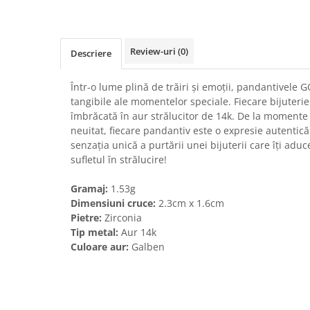
Review-uri
(0)
Descriere
Într-o lume plină de trăiri și emoții, pandantivele 
tangibile ale momentelor speciale. Fiecare bijuterie
îmbrăcată în aur strălucitor de 14k. De la momente 
neuitat, fiecare pandantiv este o expresie autentică
senzația unică a purtării unei bijuterii care îți aduce
sufletul în strălucire!
Gramaj:
1.53g
Dimensiuni cruce:
2.3cm x 1.6cm
Pietre:
Zirconia
Tip metal:
Aur 14k
Culoare aur:
Galben