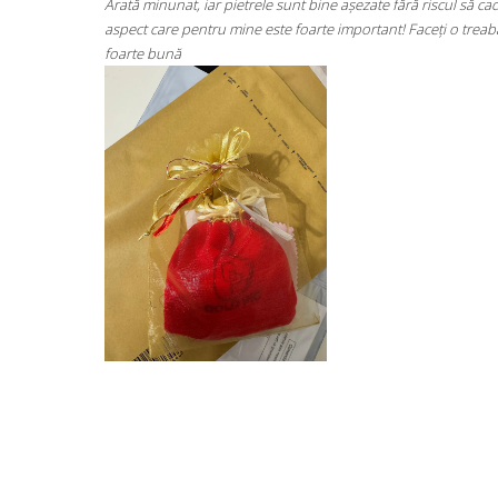
riscul să cadă
Super mulțumită!! Sunt superbi cerceii!!!
ceți o treabă