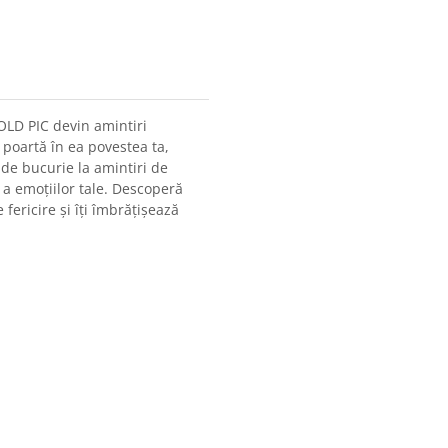
GOLD PIC devin amintiri
 poartă în ea povestea ta,
de bucurie la amintiri de
 a emoțiilor tale. Descoperă
 fericire și îți îmbrățișează