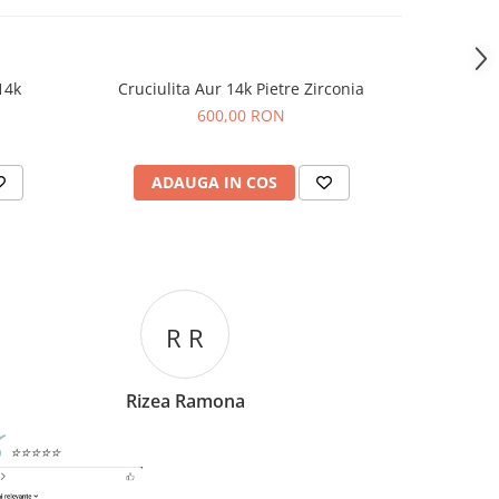
14k
Cruciulita Aur 14k Pietre Zirconia
Cr
600,00 RON
ADAUGA IN COS
AD
C C
Corina Cori
⭐⭐⭐⭐⭐
⭐⭐⭐⭐
comand cu drag,persoane deosebite si lucruri bune si
O bijuterie 