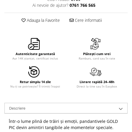
Ai nevoie de ajutor?
0761 766 565
Adauga la Favorite
Cere informatii
Autenticitate garantată
Plătești cum vrei
Aur 14K ștanțat, certificat inclus
Ramburs, card sau în rate
Retur simplu 14 zile
Livrare rapidă 24–48h
Nu ți se potrivește? Îl trimiți înapoi
Direct la tine sau în Easybox
Descriere
Într-o lume plină de trăiri și emoții, pandantivele GOLD
PIC devin amintiri tangibile ale momentelor speciale.