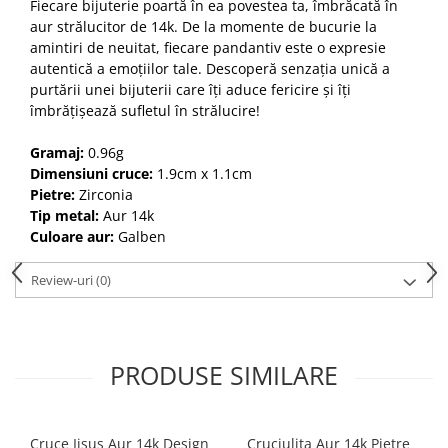
Fiecare bijuterie poartă în ea povestea ta, îmbrăcată în
aur strălucitor de 14k. De la momente de bucurie la
amintiri de neuitat, fiecare pandantiv este o expresie
autentică a emoțiilor tale. Descoperă senzația unică a
purtării unei bijuterii care îți aduce fericire și îți
îmbrățișează sufletul în strălucire!
Gramaj:
0.96g
Dimensiuni cruce:
1.9cm x 1.1cm
Pietre:
Zirconia
Tip metal:
Aur 14k
Culoare aur:
Galben
Review-uri
(0)
PRODUSE SIMILARE
Cruce Iisus Aur 14k Design
Cruciulita Aur 14k Pietre