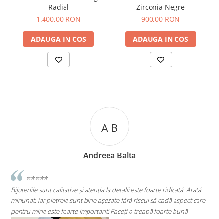
Radial
Zirconia Negre
1.400,00 RON
900,00 RON
ADAUGA IN COS
ADAUGA IN COS
A B
Andreea Balta
⭐⭐⭐
e sunt calitative și atenția la detalii este foarte ridicată. Arată
⭐⭐⭐⭐⭐
iar pietrele sunt bine așezate fără riscul să cadă aspect care
Super mulțumit
ine este foarte important! Faceți o treabă foarte bună