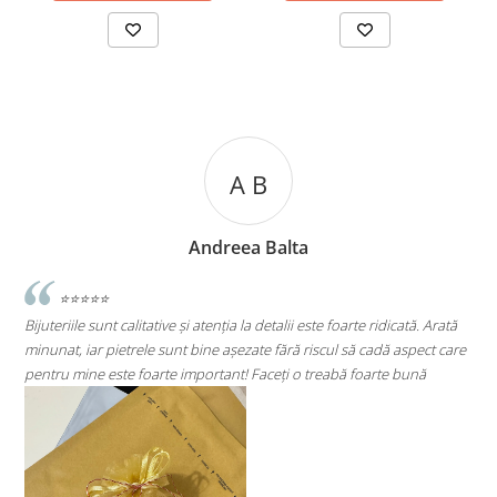
A C
Andreea Cicu
idicată. Arată
⭐⭐⭐⭐⭐
dă aspect care
Super mulțumită!! Sunt superbi cerceii!!!
rte bună