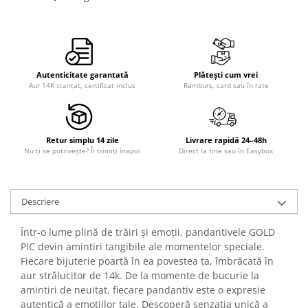
Autenticitate garantată
Plătești cum vrei
Aur 14K ștanțat, certificat inclus
Ramburs, card sau în rate
Retur simplu 14 zile
Livrare rapidă 24–48h
Nu ți se potrivește? Îl trimiți înapoi
Direct la tine sau în Easybox
Descriere
Într-o lume plină de trăiri și emoții, pandantivele GOLD
PIC devin amintiri tangibile ale momentelor speciale.
Fiecare bijuterie poartă în ea povestea ta, îmbrăcată în
aur strălucitor de 14k. De la momente de bucurie la
amintiri de neuitat, fiecare pandantiv este o expresie
autentică a emoțiilor tale. Descoperă senzația unică a