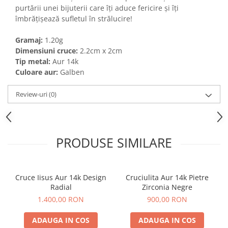
purtării unei bijuterii care îți aduce fericire și îți
îmbrățișează sufletul în strălucire!
Gramaj:
1.20g
Dimensiuni cruce:
2.2cm x 2cm
Tip metal:
Aur 14k
Culoare aur:
Galben
Review-uri
(0)
PRODUSE SIMILARE
Cruce Iisus Aur 14k Design
Cruciulita Aur 14k Pietre
Radial
Zirconia Negre
1.400,00 RON
900,00 RON
ADAUGA IN COS
ADAUGA IN COS