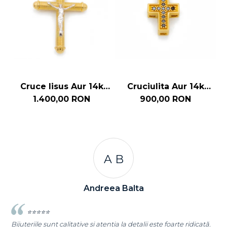
Cruce Iisus Aur 14k
Cruciulita Aur 14k
Design Radial
Pietre Zirconia Negre
1.400,00 RON
900,00 RON
A C
Andreea Cicu
arte ridicată.
⭐⭐⭐⭐⭐