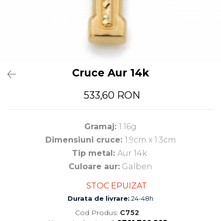
Cruce Aur 14k
533,60 RON
Gramaj:
1.16g
Dimensiuni cruce:
1.9cm x 1.3cm
Tip metal:
Aur 14k
Culoare aur:
Galben
STOC EPUIZAT
Durata de livrare:
24-48h
Cod Produs:
C752