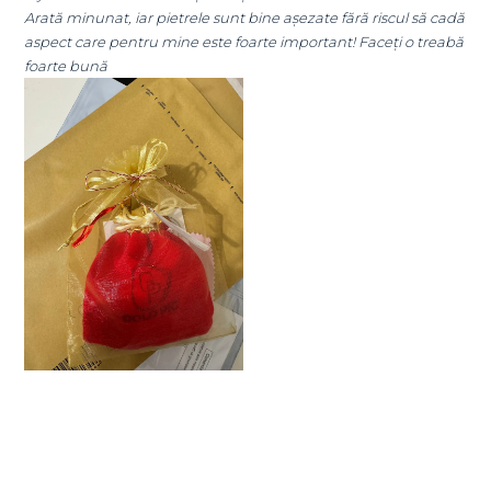
iscul să cadă
Super mulțumită!! Sunt superbi cerceii!!!
ceți o treabă