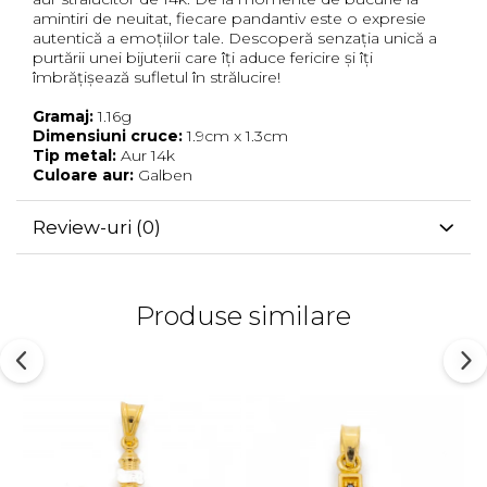
amintiri de neuitat, fiecare pandantiv este o expresie
autentică a emoțiilor tale. Descoperă senzația unică a
purtării unei bijuterii care îți aduce fericire și îți
îmbrățișează sufletul în strălucire!
Gramaj:
1.16g
Dimensiuni cruce:
1.9cm x 1.3cm
Tip metal:
Aur 14k
Culoare aur:
Galben
Review-uri
(0)
Produse similare