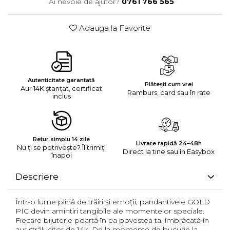
Ai nevoie de ajutor?
0761 766 565
Adauga la Favorite
Autenticitate garantată
Plătești cum vrei
Aur 14K ștanțat, certificat
Ramburs, card sau în rate
inclus
Retur simplu 14 zile
Livrare rapidă 24–48h
Nu ți se potrivește? Îl trimiți
Direct la tine sau în Easybox
înapoi
Descriere
Într-o lume plină de trăiri și emoții, pandantivele GOLD
PIC devin amintiri tangibile ale momentelor speciale.
Fiecare bijuterie poartă în ea povestea ta, îmbrăcată în
aur strălucitor de 14k. De la momente de bucurie la