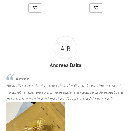
A C
lta
Andreea Cicu
lii este foarte ridicată. Arată
⭐⭐⭐⭐⭐
ără riscul să cadă aspect care
Super mulțumită!! Sunt superbi cerceii!!!
ți o treabă foarte bună