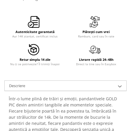
Autenticitate garantată
Plătești cum vrei
Aur 14K ștanțat, certificat inclus
Ramburs, card sau în rate
Retur simplu 14 zile
Livrare rapidă 24–48h
Nu ți se potrivește? Îl trimiți înapoi
Direct la tine sau în Easybox
Descriere
Într-o lume plină de trăiri și emoții, pandantivele GOLD
PIC devin amintiri tangibile ale momentelor speciale.
Fiecare bijuterie poartă în ea povestea ta, îmbrăcată în
aur strălucitor de 14k. De la momente de bucurie la
amintiri de neuitat, fiecare pandantiv este o expresie
autentică a emoțiilor tale. Descoperă senzația unică a