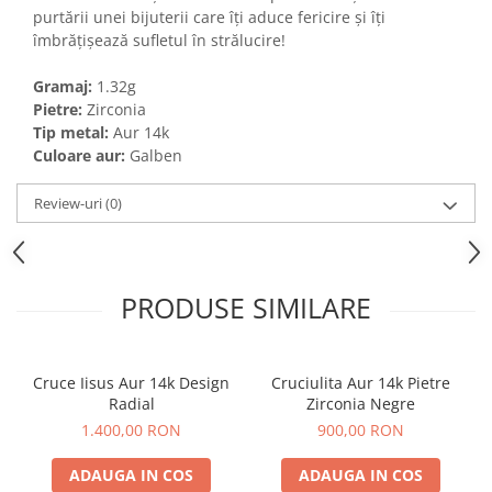
purtării unei bijuterii care îți aduce fericire și îți
îmbrățișează sufletul în strălucire!
Gramaj:
1.32g
Pietre:
Zirconia
Tip metal:
Aur 14k
Culoare aur:
Galben
Review-uri
(0)
PRODUSE SIMILARE
Cruce Iisus Aur 14k Design
Cruciulita Aur 14k Pietre
Radial
Zirconia Negre
1.400,00 RON
900,00 RON
ADAUGA IN COS
ADAUGA IN COS