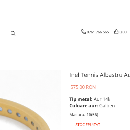
0761 766 565
0,00
Inel Tennis Albastru A
575,00 RON
Tip metal:
Aur 14k
Culoare aur:
Galben
Masura
:
16(56)
STOC EPUIZAT