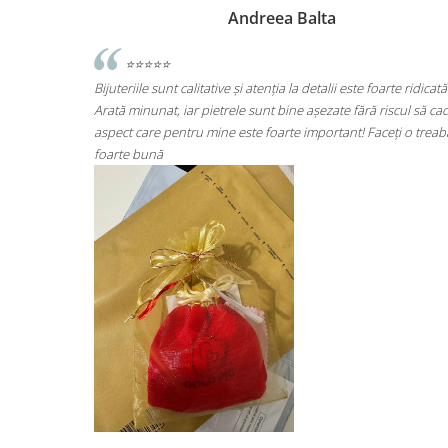
Andreea Cicu
te ridicată.
⭐⭐⭐⭐⭐
iscul să cadă
Super mulțumită!! Sunt superbi cerceii!!!
ți o treabă