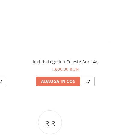
Inel de Logodna Celeste Aur 14k
I
1.800,00 RON
ADAUGA IN COS
AD
C C