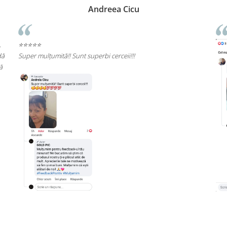
Rizea Ramona
⭐⭐⭐⭐⭐
Rec
cali