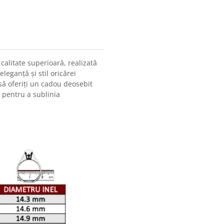
calitate superioară, realizată
leganță și stil oricărei
u să oferiți un cadou deosebit
 pentru a sublinia