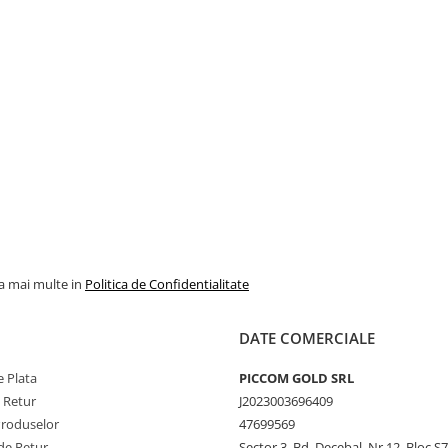
la mai multe in
Politica de Confidentialitate
DATE COMERCIALE
 Plata
PICCOM GOLD SRL
e Retur
J2023003696409
Produselor
47699569
de Retur
Sector 3, Bd. Decebal, Nr.12, Bloc S7,