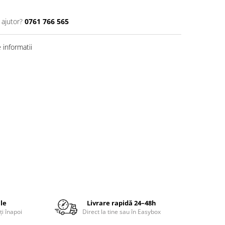
 ajutor?
0761 766 565
informatii
ile
Livrare rapidă 24–48h
ți înapoi
Direct la tine sau în Easybox