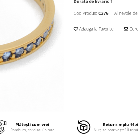
Durata de livrare:
1
Cod Produs:
C376
Ai nevoie de
Adauga la Favorite
Cere 
Plătești cum vrei
Retur simplu 14 z
Ramburs, card sau în rate
Nu ți se potrivește? Îl trimi