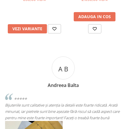
ADAUGA IN COS
VEZI VARIANTE
A C
Andreea Cicu
 Arată
⭐⭐⭐⭐⭐
t care
Super mulțumită!! Sunt superbi cerceii!!!
ă