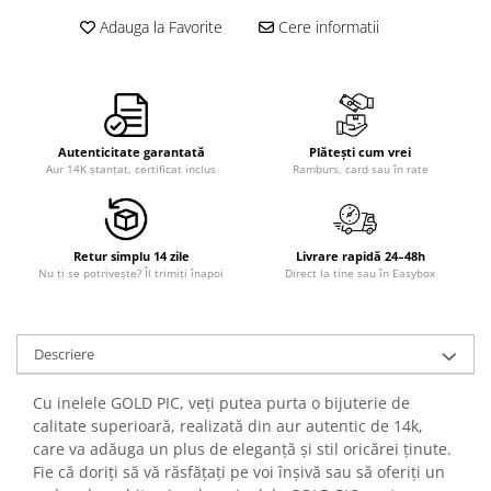
Adauga la Favorite
Cere informatii
Autenticitate garantată
Plătești cum vrei
Aur 14K ștanțat, certificat inclus
Ramburs, card sau în rate
Retur simplu 14 zile
Livrare rapidă 24–48h
Nu ți se potrivește? Îl trimiți înapoi
Direct la tine sau în Easybox
Descriere
Cu inelele GOLD PIC, veți putea purta o bijuterie de
calitate superioară, realizată din aur autentic de 14k,
care va adăuga un plus de eleganță și stil oricărei ținute.
Fie că doriți să vă răsfățați pe voi înșivă sau să oferiți un