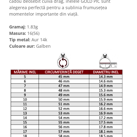
cadou deosebit cuiva drag, inelele GOLD PIC sunt
alegerea perfectă pentru a sublinia frumusețea
momentelor importante din viață.
Gramaj:
1.83g
Masura:
16(56)
Tip metal:
Aur 14k
Culoare aur:
Galben