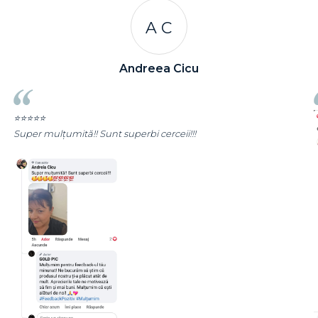
R R
Rizea Ramona
⭐⭐⭐⭐⭐
c