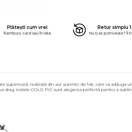
Plătești cum vrei
Retur simplu 1
Ramburs, card sau în rate
Nu ți se potrivește? Îl t
e superioară, realizată din aur autentic de 14k, care va adăuga un pl
 cuiva drag, inelele GOLD PIC sunt alegerea perfectă pentru a sub