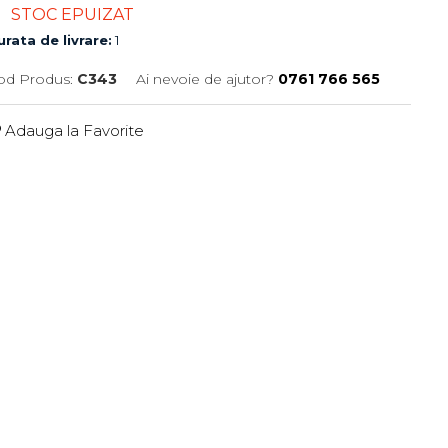
STOC EPUIZAT
rata de livrare:
1
od Produs:
C343
Ai nevoie de ajutor?
0761 766 565
Adauga la Favorite