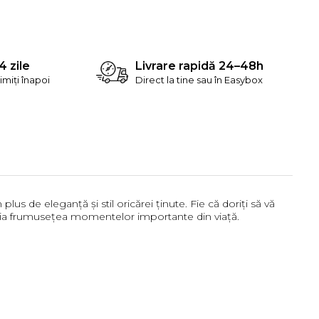
4 zile
Livrare rapidă 24–48h
rimiți înapoi
Direct la tine sau în Easybox
us de eleganță și stil oricărei ținute. Fie că doriți să vă
linia frumusețea momentelor importante din viață.