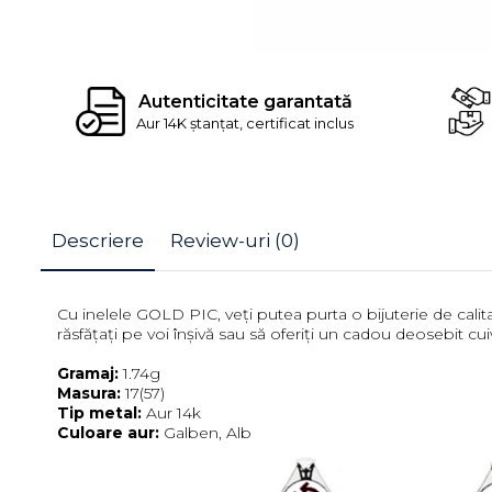
Autenticitate garantată
Aur 14K ștanțat, certificat inclus
Descriere
Review-uri
(0)
Cu inelele GOLD PIC, veți putea purta o bijuterie de calitat
răsfățați pe voi înșivă sau să oferiți un cadou deosebit
Gramaj:
1.74g
Masura:
17(57)
Tip metal:
Aur 14k
Culoare aur:
Galben, Alb