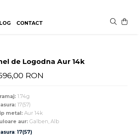
LOG
CONTACT
nel de Logodna Aur 14k
696,00 RON
ramaj:
1.74g
asura:
17(57)
ip metal:
Aur 14k
uloare aur:
Galben, Alb
asura
:
17(57)