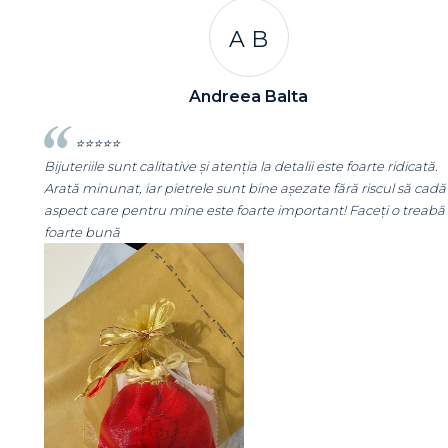
A C
Andreea Cicu
tă.
⭐⭐⭐⭐⭐
cadă
Super mulțumită!! Sunt superbi cerceii!!!
eabă