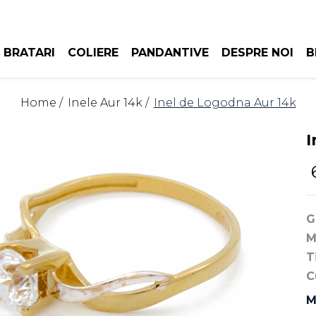
BRATARI
COLIERE
PANDANTIVE
DESPRE NOI
B
Home /
Inele Aur 14k /
Inel de Logodna Aur 14k
I
G
M
T
C
M