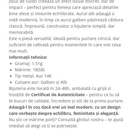
Jocul de culori creează un efect vizual discret, dar de
impact – perfect pentru femeia care apreciază detaliile
bine alese și mixurile echilibrate. Aurul alb adaugă o
notă modernă, în timp ce aurul galben păstrează căldura
clasică. Împreună, construiesc o bijuterie simplă, dar
memorabilă.
Este o piesă versatilă, ideală pentru purtare zilnică, dar
suficient de rafinată pentru momentele în care vrei ceva
mai mult.
Informații tehnice:
Gramaj: 1.51g
Mărime: 18(58)
Tip metal: Aur 14K
Culoare aur: Galben și Alb
Bijuteria este livrată în 24–48h, ambalată cu grijă și
însoțită de
Certificat de Autenticitate
– pentru ca tu să
te bucuri de calitate, încredere și stil de la prima purtare.
Adaugă-l în coș dacă vrei un inel modern, cu un design
care vorbește despre echilibru, feminitate și eleganță.
Nu știi ce mărime porți? Consultă ghidul nostru – te ajută
imediat să alegi ce ți se potrivește.