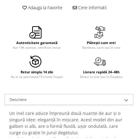
Adauga la Favorite
Cere informatii
Autenticitate garantată
Plătești cum vrei
Aur 14K ștanțat, certificat inclus
Ramburs, card sau în rate
Retur simplu 14 zile
Livrare rapidă 24–48h
Nu ți se potrivește? Îl trimiți înapoi
Direct la tine sau în Easybox
Descriere
Un inel care aduce împreună două nuanțe de aur și o
singură idee: eleganță în mișcare. Acest model din aur
galben si alb, are o formă fluidă, ușor ondulată, care
curge cu grație în jurul degetului.