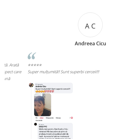
A C
Andreea Cicu
⭐⭐⭐⭐⭐
e
Super mulțumită!! Sunt superbi cerceii!!!