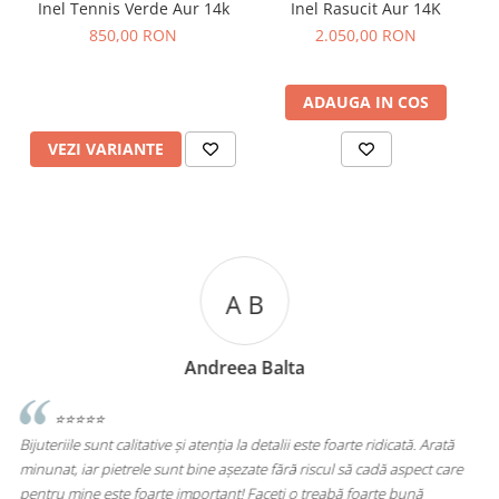
Inel Tennis Verde Aur 14k
Inel Rasucit Aur 14K
850,00 RON
2.050,00 RON
ADAUGA IN COS
VEZI VARIANTE
A C
Andreea Cicu
ată
⭐⭐⭐⭐⭐
care
Super mulțumită!! Sunt superbi cerceii!!!