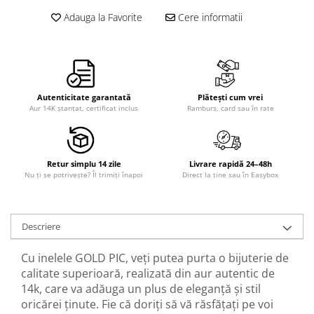
Adauga la Favorite
Cere informatii
Autenticitate garantată
Plătești cum vrei
Aur 14K ștanțat, certificat inclus
Ramburs, card sau în rate
Retur simplu 14 zile
Livrare rapidă 24–48h
Nu ți se potrivește? Îl trimiți înapoi
Direct la tine sau în Easybox
Descriere
Cu inelele GOLD PIC, veți putea purta o bijuterie de
calitate superioară, realizată din aur autentic de
14k, care va adăuga un plus de eleganță și stil
oricărei ținute. Fie că doriți să vă răsfățați pe voi