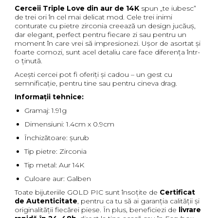
Cerceii Triple Love din aur de 14K
spun „te iubesc”
de trei ori în cel mai delicat mod. Cele trei inimi
conturate cu pietre zirconia creează un design jucăuș,
dar elegant, perfect pentru fiecare zi sau pentru un
moment în care vrei să impresionezi. Ușor de asortat și
foarte comozi, sunt acel detaliu care face diferența într-
o ținută.
Acești cercei pot fi oferiți și cadou – un gest cu
semnificație, pentru tine sau pentru cineva drag.
Informații tehnice:
Gramaj: 1.91g
Dimensiuni: 1.4cm x 0.9cm
Închizătoare: șurub
Tip pietre: Zirconia
Tip metal: Aur 14K
Culoare aur: Galben
Toate bijuteriile GOLD PIC sunt însoțite de
Certificat
de Autenticitate
, pentru ca tu să ai garanția calității și
originalității fiecărei piese. În plus, beneficiezi de
livrare