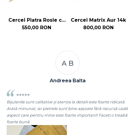
Cercei Piatra Rosie cu
Cercei Matrix Aur 14k
C
Lant Aur 14k
550,00 RON
800,00 RON
A C
Andreea Cicu
 este foarte ridicată.
⭐⭐⭐⭐⭐
e fără riscul să cadă
Super mulțumită!! Sunt superbi cerceii!!!
ant! Faceți o treabă