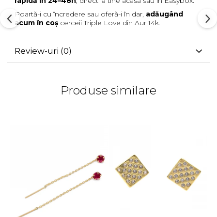
rapidă în 24–48h
, direct la tine acasă sau în Easybox.
Poartă-i cu încredere sau oferă-i în dar,
adăugând
acum în coș
cerceii Triple Love din Aur 14k.
Review-uri
(0)
Produse similare