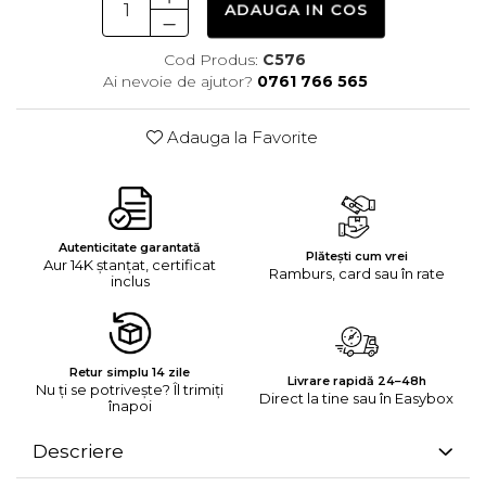
ADAUGA IN COS
Cod Produs:
C576
Ai nevoie de ajutor?
0761 766 565
Adauga la Favorite
Autenticitate garantată
Plătești cum vrei
Aur 14K ștanțat, certificat
Ramburs, card sau în rate
inclus
Retur simplu 14 zile
Livrare rapidă 24–48h
Nu ți se potrivește? Îl trimiți
Direct la tine sau în Easybox
înapoi
Descriere