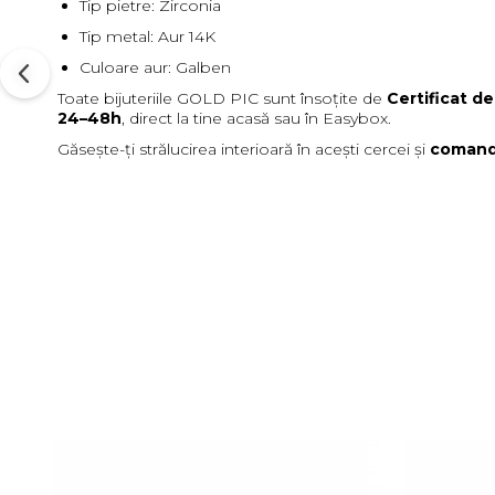
Tip pietre: Zirconia
Tip metal: Aur 14K
Culoare aur: Galben
Toate bijuteriile GOLD PIC sunt însoțite de
Certificat d
24–48h
, direct la tine acasă sau în Easybox.
Găsește-ți strălucirea interioară în acești cercei și
comand