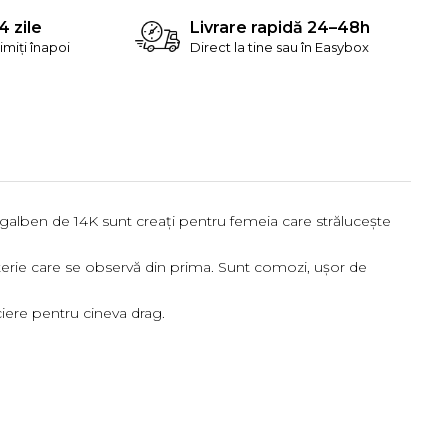
4 zile
Livrare rapidă 24–48h
rimiți înapoi
Direct la tine sau în Easybox
galben de 14K sunt creați pentru femeia care strălucește
juterie care se observă din prima. Sunt comozi, ușor de
iere pentru cineva drag.