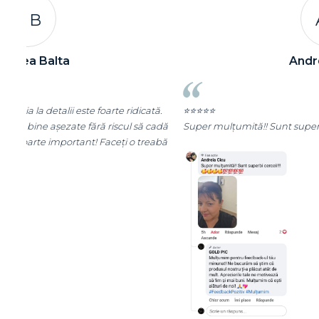
A C
Andreea Cicu
tă.
⭐⭐⭐⭐⭐
cadă
Super mulțumită!! Sunt superbi cerceii!!!
eabă