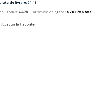
rata de livrare:
24-48h
od Produs:
C475
Ai nevoie de ajutor?
0761 766 565
Adauga la Favorite