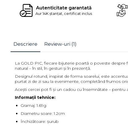
Autenticitate garantată
Aur 14K ștanțat, certificat inclus
Descriere
Review-uri
(1)
La GOLD PIC, fiecare bijuterie poartă o poveste despre f
natural – în stil, în gesturi și în prezență.
Designul rotund, inspirat de forma soarelui, este accentua
purtat zi de zi sau la evenimente, completând frumos oric
Acești cercei pot fi și un cadou cu însemnătate – pentru
Informații tehnice:
Gramaj: 1.69g
Diametru soare: 1.2cm
Închizătoare: șurub