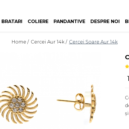
BRATARI
COLIERE
PANDANTIVE
DESPRE NOI
B
Home /
Cercei Aur 14k /
Cercei Soare Aur 14k
C
C
d
ș