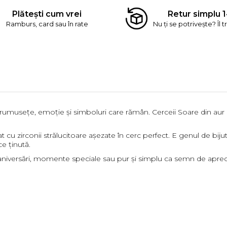
Plătești cum vrei
Retur simplu 1
Ramburs, card sau în rate
Nu ți se potrivește? Îl t
rumusețe, emoție și simboluri care rămân. Cerceii Soare din aur 
t cu zirconii strălucitoare așezate în cerc perfect. E genul de bi
e ținută.
 aniversări, momente speciale sau pur și simplu ca semn de aprec