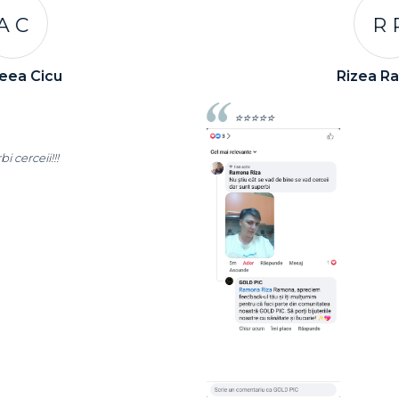
R R
Rizea Ramona
⭐⭐⭐⭐⭐
c