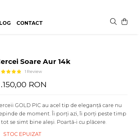
LOG
CONTACT
ercei Soare Aur 14k
1 Review
1.150,00 RON
erceii GOLD PIC au acel tip de eleganță care nu
epinde de moment. Îi porți azi, îi porți peste timp
i tot se simt bine aleși. Poartă-i cu plăcere.
STOC EPUIZAT