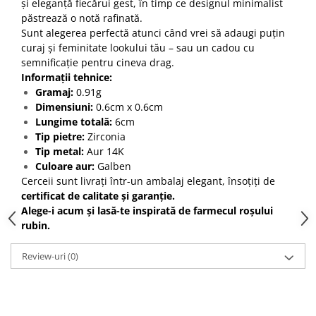
și eleganță fiecărui gest, în timp ce designul minimalist
păstrează o notă rafinată.
Sunt alegerea perfectă atunci când vrei să adaugi puțin
curaj și feminitate lookului tău – sau un cadou cu
semnificație pentru cineva drag.
Informații tehnice:
Gramaj:
0.91g
Dimensiuni:
0.6cm x 0.6cm
Lungime totală:
6cm
Tip pietre:
Zirconia
Tip metal:
Aur 14K
Culoare aur:
Galben
Cerceii sunt livrați într-un ambalaj elegant, însoțiți de
certificat de calitate și garanție.
Alege-i acum și lasă-te inspirată de farmecul roșului
rubin.
Review-uri
(0)