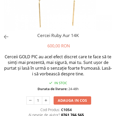
Cercei Ruby Aur 14K
600,00 RON
Cerceii GOLD PIC au acel efect discret care te face să te
simți mai prezentă, mai sigură, mai tu. Sunt ușor de
purtat și lasă în urmă o senzație foarte frumoasă. Lasă-
i să vorbească despre tine.
IN STOC
Durata de livrare:
24-48h
ADAUGA IN COS
Cod Produs:
C1054
Ai nevoie de ajutor?
0761 766 565