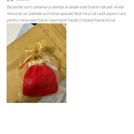
ste foarte ridicată. Arată
⭐⭐⭐⭐⭐
iscul să cadă aspect care
Super mulțumită!! Sunt superbi cerceii!!!
treabă foarte bună