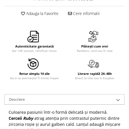
Adauga la Favorite
Cere informatii
Autenticitate garantată
Plătești cum vrei
Aur 14K ștanțat, certificat inclus
Ramburs, card sau în rate
Retur simplu 14 zile
Livrare rapidă 24–48h
Nu ți se potrivește? Îl trimiți înapoi
Direct la tine sau în Easybox
Descriere
Culoarea pasiunii într-o formă delicată și modernă.
Cerceii
Ruby
atrag atenția prin contrastul puternic dintre
zirconia roșie și aurul galben cald. Lanțul adaugă mișcare