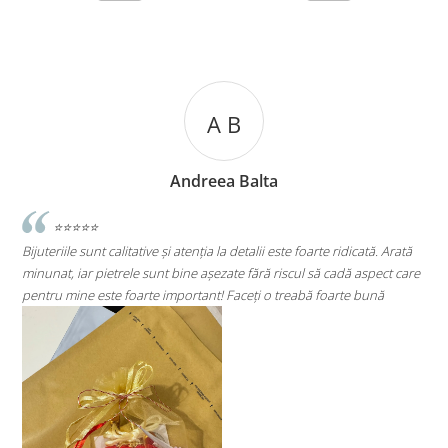
A C
lta
Andreea Cicu
lii este foarte ridicată. Arată
⭐⭐⭐⭐⭐
ără riscul să cadă aspect care
Super mulțumită!! Sunt superbi cerceii!!!
ți o treabă foarte bună