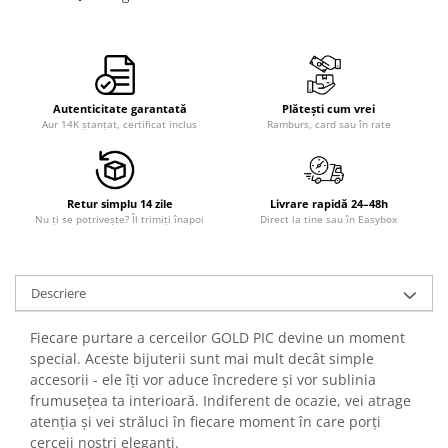
Autenticitate garantată
Plătești cum vrei
Aur 14K ștanțat, certificat inclus
Ramburs, card sau în rate
Retur simplu 14 zile
Livrare rapidă 24–48h
Nu ți se potrivește? Îl trimiți înapoi
Direct la tine sau în Easybox
Descriere
Fiecare purtare a cerceilor GOLD PIC devine un moment
special. Aceste bijuterii sunt mai mult decât simple
accesorii - ele îți vor aduce încredere și vor sublinia
frumusețea ta interioară. Indiferent de ocazie, vei atrage
atenția și vei străluci în fiecare moment în care porți
cerceii noștri eleganți.