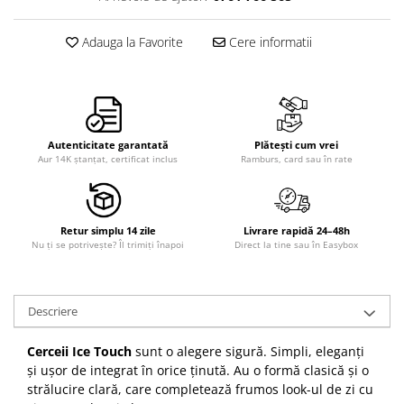
Adauga la Favorite
Cere informatii
Autenticitate garantată
Plătești cum vrei
Aur 14K ștanțat, certificat inclus
Ramburs, card sau în rate
Retur simplu 14 zile
Livrare rapidă 24–48h
Nu ți se potrivește? Îl trimiți înapoi
Direct la tine sau în Easybox
Descriere
Cerceii Ice Touch
sunt o alegere sigură. Simpli, eleganți
și ușor de integrat în orice ținută. Au o formă clasică și o
strălucire clară, care completează frumos look-ul de zi cu