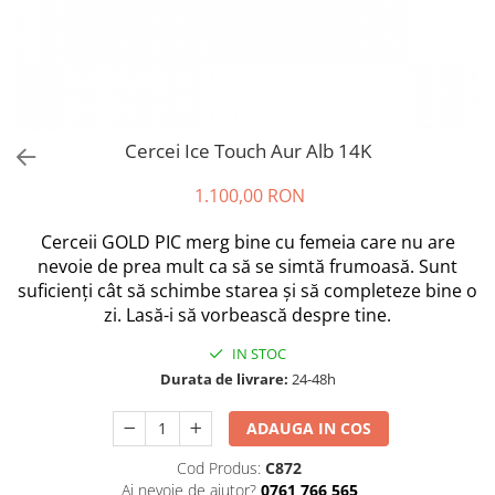
Cercei Ice Touch Aur Alb 14K
1.100,00 RON
Cerceii GOLD PIC merg bine cu femeia care nu are
nevoie de prea mult ca să se simtă frumoasă. Sunt
suficienți cât să schimbe starea și să completeze bine o
zi. Lasă-i să vorbească despre tine.
IN STOC
Durata de livrare:
24-48h
ADAUGA IN COS
Cod Produs:
C872
Ai nevoie de ajutor?
0761 766 565