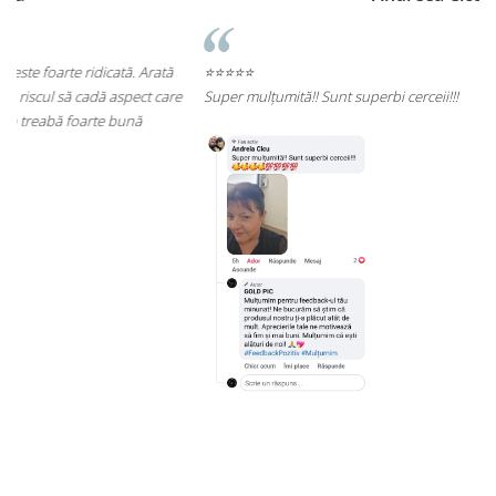
ă
⭐⭐⭐⭐⭐
re
Super mulțumită!! Sunt superbi cerceii!!!