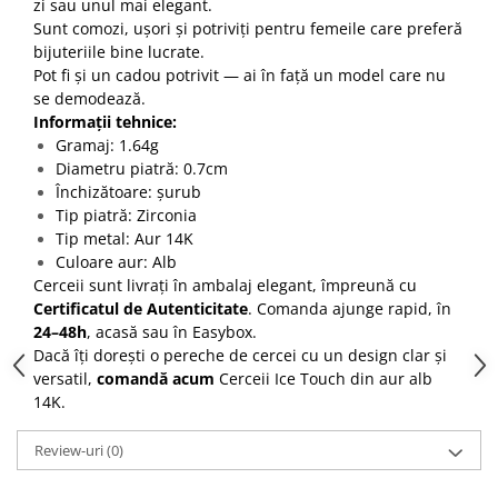
zi sau unul mai elegant.
Sunt comozi, ușori și potriviți pentru femeile care preferă
bijuteriile bine lucrate.
Pot fi și un cadou potrivit — ai în față un model care nu
se demodează.
Informații tehnice:
Gramaj: 1.64g
Diametru piatră: 0.7cm
Închizătoare: șurub
Tip piatră: Zirconia
Tip metal: Aur 14K
Culoare aur: Alb
Cerceii sunt livrați în ambalaj elegant, împreună cu
Certificatul de Autenticitate
. Comanda ajunge rapid, în
24–48h
, acasă sau în Easybox.
Dacă îți dorești o pereche de cercei cu un design clar și
versatil,
comandă acum
Cerceii Ice Touch din aur alb
14K.
Review-uri
(0)