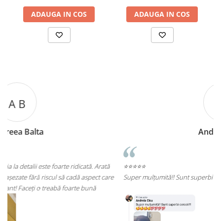
ADAUGA IN COS
ADAUGA IN COS
A C
Andreea Cicu
ă
⭐⭐⭐⭐⭐
re
Super mulțumită!! Sunt superbi cerceii!!!