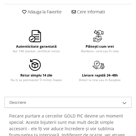
Adauga la Favorite
Cere informatii
Autenticitate garantată
Plătești cum vrei
Aur 14K ștanțat, certificat inclus
Ramburs, card sau în rate
Retur simplu 14 zile
Livrare rapidă 24–48h
Nu ți se potrivește? Îl trimiți înapoi
Direct la tine sau în Easybox
Descriere
Fiecare purtare a cerceilor GOLD PIC devine un moment
special. Aceste bijuterii sunt mai mult decât simple
accesorii - ele îți vor aduce încredere și vor sublinia
frumusețea ta interioară. Indiferent de ocazie, vei atrage