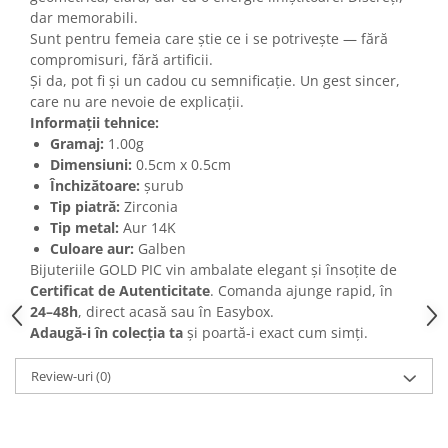
dar memorabili.
Sunt pentru femeia care știe ce i se potrivește — fără
compromisuri, fără artificii.
Și da, pot fi și un cadou cu semnificație. Un gest sincer,
care nu are nevoie de explicații.
Informații tehnice:
Gramaj:
1.00g
Dimensiuni:
0.5cm x 0.5cm
Închizătoare:
șurub
Tip piatră:
Zirconia
Tip metal:
Aur 14K
Culoare aur:
Galben
Bijuteriile GOLD PIC vin ambalate elegant și însoțite de
Certificat de Autenticitate
. Comanda ajunge rapid, în
24–48h
, direct acasă sau în Easybox.
Adaugă-i în colecția ta
și poartă-i exact cum simți.
Review-uri
(0)