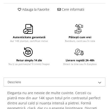
Adauga la Favorite
Cere informatii
Autenticitate garantată
Plătești cum vrei
Aur 14K ștanțat, certificat inclus
Ramburs, card sau în rate
Retur simplu 14 zile
Livrare rapidă 24–48h
Nu ți se potrivește? Îl trimiți înapoi
Direct la tine sau în Easybox
Descriere
Eleganța nu are nevoie de multe cuvinte. Cerceii cu
piatră mov din aur 14K spun totul prin contrastul perfect
dintre aurul cald și nuanța intensă a pietrei. Formă
geometrică, clară, dar cu o energie liniștitoare. Discreți,