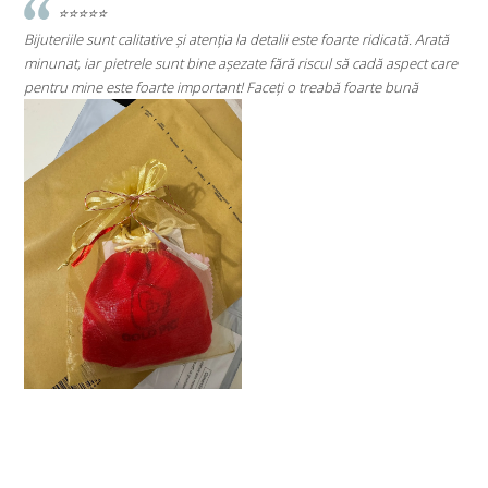
idicată. Arată
⭐⭐⭐⭐⭐
dă aspect care
Super mulțumită!! Sunt superbi cerceii!!!
rte bună