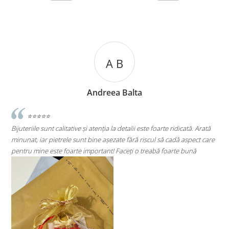
A B
Andreea Balta
⭐⭐⭐⭐⭐
riile sunt calitative și atenția la detalii este foarte ridicată. Arată
⭐⭐⭐⭐⭐
t, iar pietrele sunt bine așezate fără riscul să cadă aspect care
Super mulțu
u mine este foarte important! Faceți o treabă foarte bună