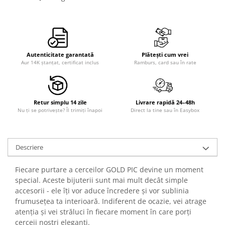
Autenticitate garantată
Plătești cum vrei
Aur 14K ștanțat, certificat inclus
Ramburs, card sau în rate
Retur simplu 14 zile
Livrare rapidă 24–48h
Nu ți se potrivește? Îl trimiți înapoi
Direct la tine sau în Easybox
Descriere
Fiecare purtare a cerceilor GOLD PIC devine un moment
special. Aceste bijuterii sunt mai mult decât simple
accesorii - ele îți vor aduce încredere și vor sublinia
frumusețea ta interioară. Indiferent de ocazie, vei atrage
atenția și vei străluci în fiecare moment în care porți
cerceii noștri eleganți.