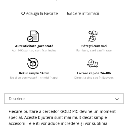
Adauga la Favorite
Cere informatii
Autenticitate garantată
Plătești cum vrei
Aur 14K ștanțat, certificat inclus
Ramburs, card sau în rate
Retur simplu 14 zile
Livrare rapidă 24–48h
Nu ți se potrivește? Îl trimiți înapoi
Direct la tine sau în Easybox
Descriere
Fiecare purtare a cerceilor GOLD PIC devine un moment
special. Aceste bijuterii sunt mai mult decât simple
accesorii - ele îți vor aduce încredere și vor sublinia