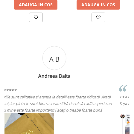
ADAUGA IN COS
ADAUGA IN COS
A C
Andreea Cicu
 Arată
⭐⭐⭐⭐⭐
ct care
Super mulțumită!! Sunt superbi cerceii!!!
ă