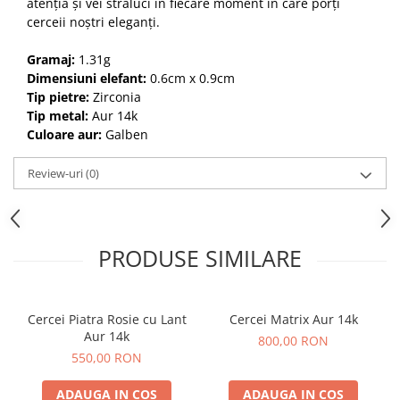
atenția și vei străluci în fiecare moment în care porți
cerceii noștri eleganți.
Gramaj:
1.31g
Dimensiuni elefant:
0.6cm x 0.9cm
Tip pietre:
Zirconia
Tip metal:
Aur 14k
Culoare aur:
Galben
Review-uri
(0)
PRODUSE SIMILARE
Cercei Piatra Rosie cu Lant
Cercei Matrix Aur 14k
Aur 14k
800,00 RON
550,00 RON
ADAUGA IN COS
ADAUGA IN COS