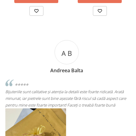
A C
Andreea Cicu
icată. Arată
⭐⭐⭐⭐⭐
ă aspect care
Super mulțumită!! Sunt superbi cerceii!!!
te bună