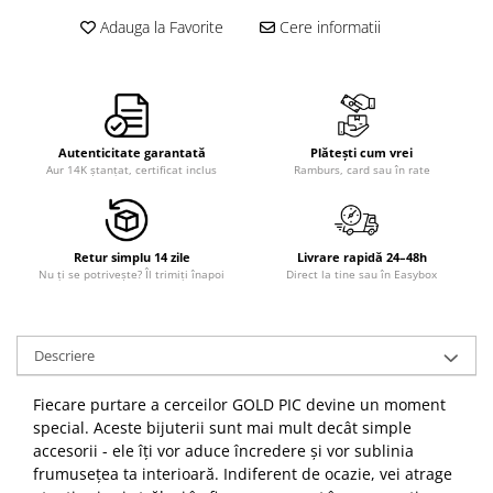
Adauga la Favorite
Cere informatii
Autenticitate garantată
Plătești cum vrei
Aur 14K ștanțat, certificat inclus
Ramburs, card sau în rate
Retur simplu 14 zile
Livrare rapidă 24–48h
Nu ți se potrivește? Îl trimiți înapoi
Direct la tine sau în Easybox
Descriere
Fiecare purtare a cerceilor GOLD PIC devine un moment
special. Aceste bijuterii sunt mai mult decât simple
accesorii - ele îți vor aduce încredere și vor sublinia
frumusețea ta interioară. Indiferent de ocazie, vei atrage