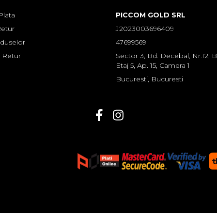
lata
PICCOM GOLD SRL
Retur
J2023003696409
oduselor
47699569
 Retur
Sector 3, Bd. Decebal, Nr.12, Bl
Etaj 5, Ap. 15, Camera 1
Bucuresti, Bucuresti