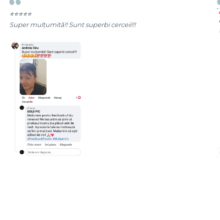
⭐⭐⭐⭐⭐