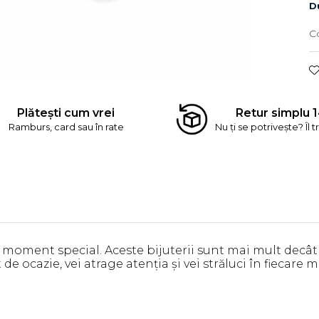
Du
C
Plătești cum vrei
Retur simplu 1
Ramburs, card sau în rate
Nu ți se potrivește? Îl t
oment special. Aceste bijuterii sunt mai mult decât si
de ocazie, vei atrage atenția și vei străluci în fiecare 