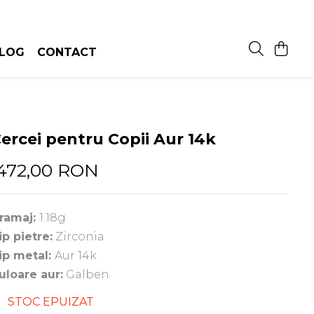
LOG
CONTACT
ercei pentru Copii Aur 14k
472,00 RON
ramaj:
1.18g
ip pietre:
Zirconia
ip metal:
Aur 14k
uloare aur:
Galben
STOC EPUIZAT