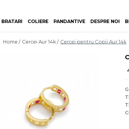
BRATARI
COLIERE
PANDANTIVE
DESPRE NOI
B
Home /
Cercei Aur 14k /
Cercei pentru Copii Aur 14k
C
G
T
T
C