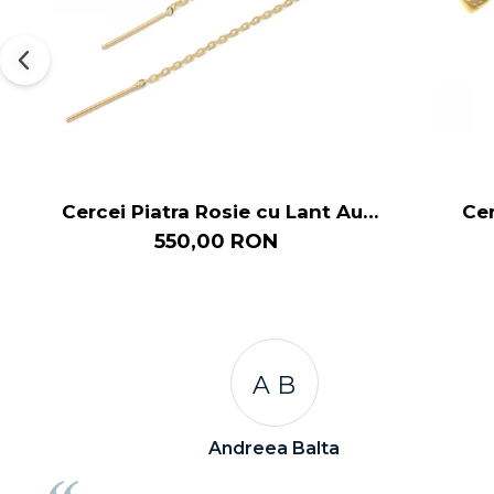
Cercei Piatra Rosie cu Lant Aur
Cer
14k
550,00 RON
A C
Andreea Cicu