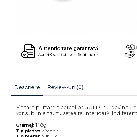
Autenticitate garantată
Aur 14K ștanțat, certificat inclus
Descriere
Review-uri
(0)
Fiecare purtare a cerceilor GOLD PIC devine un m
vor sublinia frumusețea ta interioară. Indiferent 
Gramaj:
1.18g
Tip pietre:
Zirconia
Tip metal:
Aur 14k