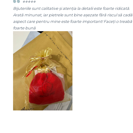
 este foarte ridicată.
⭐⭐⭐⭐⭐
e fără riscul să cadă
Super mulțumită!! Sunt superbi cerceii!!!
ant! Faceți o treabă