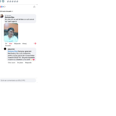
⭐⭐⭐⭐⭐
Recomand cu drag,persoane deosebite si lucruri bune 
calitative!