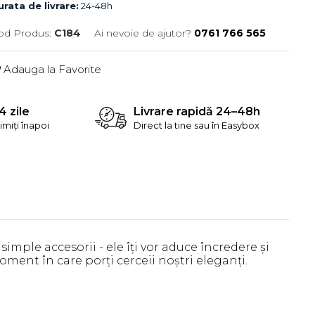
rata de livrare:
24-48h
od Produs:
C184
Ai nevoie de ajutor?
0761 766 565
Adauga la Favorite
4 zile
Livrare rapidă 24–48h
rimiți înapoi
Direct la tine sau în Easybox
mple accesorii - ele îți vor aduce încredere și
moment în care porți cerceii noștri eleganți.