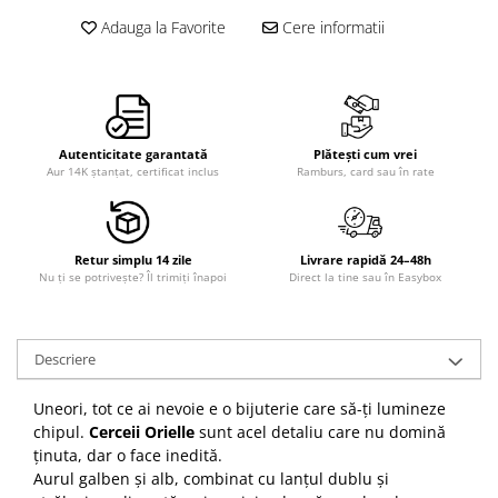
Adauga la Favorite
Cere informatii
Autenticitate garantată
Plătești cum vrei
Aur 14K ștanțat, certificat inclus
Ramburs, card sau în rate
Retur simplu 14 zile
Livrare rapidă 24–48h
Nu ți se potrivește? Îl trimiți înapoi
Direct la tine sau în Easybox
Descriere
Uneori, tot ce ai nevoie e o bijuterie care să-ți lumineze
chipul.
Cerceii Orielle
sunt acel detaliu care nu domină
ținuta, dar o face inedită.
Aurul galben și alb, combinat cu lanțul dublu și