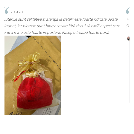
 Arată
⭐⭐⭐⭐⭐
ct care
Super mulțumită!! Sunt superbi cerceii!!!
ă