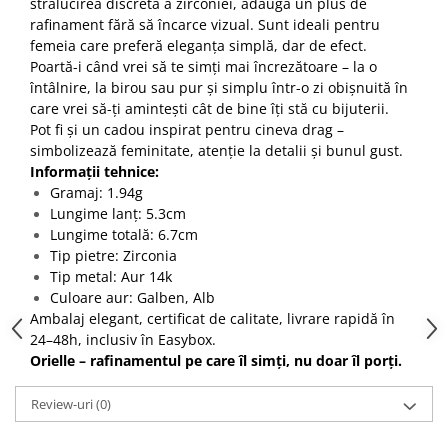
strălucirea discretă a zirconiei, adaugă un plus de
rafinament fără să încarce vizual. Sunt ideali pentru
femeia care preferă eleganța simplă, dar de efect.
Poartă-i când vrei să te simți mai încrezătoare – la o
întâlnire, la birou sau pur și simplu într-o zi obișnuită în
care vrei să-ți amintești cât de bine îți stă cu bijuterii.
Pot fi și un cadou inspirat pentru cineva drag –
simbolizează feminitate, atenție la detalii și bunul gust.
Informații tehnice:
Gramaj: 1.94g
Lungime lanț: 5.3cm
Lungime totală: 6.7cm
Tip pietre: Zirconia
Tip metal: Aur 14k
Culoare aur: Galben, Alb
Ambalaj elegant, certificat de calitate, livrare rapidă în
24–48h, inclusiv în Easybox.
Orielle – rafinamentul pe care îl simți, nu doar îl porți.
Review-uri
(0)