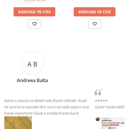
ADAUGA IN COS
ADAUGA IN COS
A C
Andreea Cicu
rată
⭐⭐⭐⭐⭐
 care
Super mulțumită!! Sunt superbi cerceii!!!