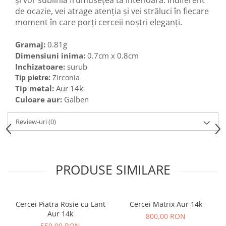
și vor sublinia frumusețea ta interioară. Indiferent
de ocazie, vei atrage atenția și vei străluci în fiecare
moment în care porți cerceii noștri eleganți.
Gramaj:
0.81g
Dimensiuni inima:
0.7cm x 0.8cm
Inchizatoare:
surub
Tip pietre:
Zirconia
Tip metal:
Aur 14k
Culoare aur:
Galben
Review-uri
(0)
PRODUSE SIMILARE
Cercei Piatra Rosie cu Lant
Cercei Matrix Aur 14k
Aur 14k
800,00 RON
550,00 RON