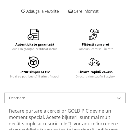
Adauga la Favorite
Cere informatii
Autenticitate garantată
Plătești cum vrei
Aur 14K ștanțat, certificat inclus
Ramburs, card sau în rate
Retur simplu 14 zile
Livrare rapidă 24–48h
Nu ți se potrivește? Îl trimiți înapoi
Direct la tine sau în Easybox
Descriere
Fiecare purtare a cerceilor GOLD PIC devine un
moment special. Aceste bijuterii sunt mai mult
decât simple accesorii - ele îți vor aduce încredere