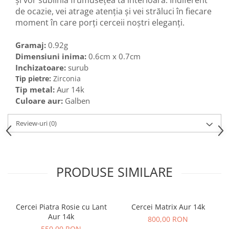
și vor sublinia frumusețea ta interioară. Indiferent
de ocazie, vei atrage atenția și vei străluci în fiecare
moment în care porți cerceii noștri eleganți.
Gramaj:
0.92g
Dimensiuni inima:
0.6cm x 0.7cm
Inchizatoare:
surub
Tip pietre:
Zirconia
Tip metal:
Aur 14k
Culoare aur:
Galben
Review-uri
(0)
PRODUSE SIMILARE
Cercei Piatra Rosie cu Lant
Cercei Matrix Aur 14k
Aur 14k
800,00 RON
550,00 RON