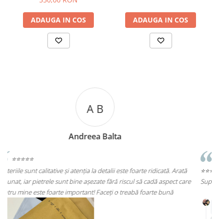
ADAUGA IN COS
ADAUGA IN COS
A C
Andreea Cicu
ată
⭐⭐⭐⭐⭐
care
Super mulțumită!! Sunt superbi cerceii!!!