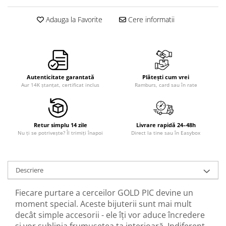
Adauga la Favorite
Cere informatii
Autenticitate garantată
Plătești cum vrei
Aur 14K ștanțat, certificat inclus
Ramburs, card sau în rate
Retur simplu 14 zile
Livrare rapidă 24–48h
Nu ți se potrivește? Îl trimiți înapoi
Direct la tine sau în Easybox
Descriere
Fiecare purtare a cerceilor GOLD PIC devine un
moment special. Aceste bijuterii sunt mai mult
decât simple accesorii - ele îți vor aduce încredere