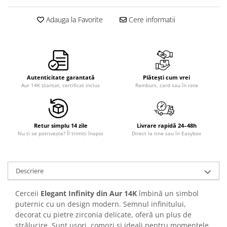
Adauga la Favorite
Cere informatii
Autenticitate garantată
Plătești cum vrei
Aur 14K ștanțat, certificat inclus
Ramburs, card sau în rate
Retur simplu 14 zile
Livrare rapidă 24–48h
Nu ți se potrivește? Îl trimiți înapoi
Direct la tine sau în Easybox
Descriere
Cerceii
Elegant Infinity din Aur 14K
îmbină un simbol
puternic cu un design modern. Semnul infinitului,
decorat cu pietre zirconia delicate, oferă un plus de
strălucire. Sunt ușori, comozi și ideali pentru momentele