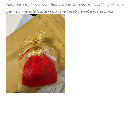
 fără riscul să cadă aspect care
Super mulțumită!! Sunt superbi cerceii!!!
ceți o treabă foarte bună