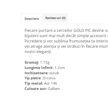
Review-uri
(0)
Descriere
Fiecare purtare a cerceilor GOLD PIC devine 
bijuterii sunt mai mult decât simple accesorii -
încredere și vor sublinia frumusețea ta interio
vei atrage atenția și vei străluci în fiecare mo
noștri eleganți.
Gramaj:
1.15g
Lungime infinit:
1.2cm
Inchizatoare:
surub
Tip pietre:
Zirconia
Tip metal:
Aur 14k
Culoare aur:
Galben