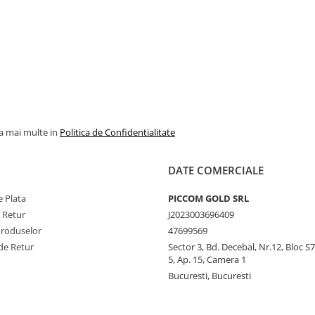
la mai multe in
Politica de Confidentialitate
DATE COMERCIALE
 Plata
PICCOM GOLD SRL
e Retur
J2023003696409
Produselor
47699569
de Retur
Sector 3, Bd. Decebal, Nr.12, Bloc S7,
5, Ap. 15, Camera 1
Bucuresti, Bucuresti