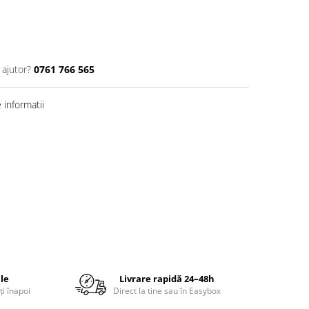
 ajutor?
0761 766 565
informatii
ile
Livrare rapidă 24–48h
ți înapoi
Direct la tine sau în Easybox