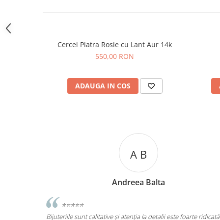
Cercei Piatra Rosie cu Lant Aur 14k
550,00 RON
ADAUGA IN COS
A C
Andreea Cicu
rte ridicată.
⭐⭐⭐⭐⭐