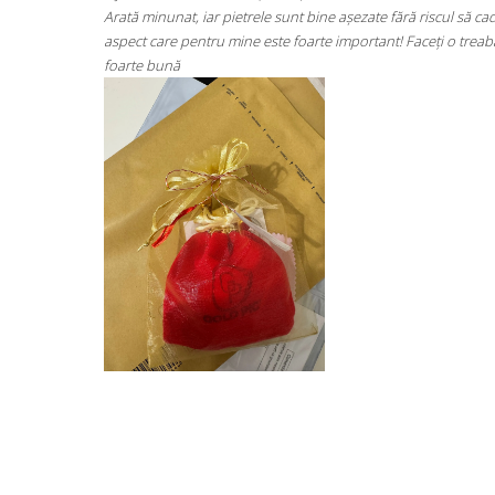
iscul să cadă
Super mulțumită!! Sunt superbi cerceii!!!
eți o treabă