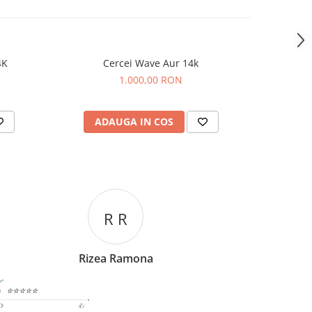
4K
Cercei Wave Aur 14k
Cer
1.000,00 RON
ADAUGA IN COS
AD
C C
Corina Cori
⭐⭐⭐⭐⭐
⭐⭐⭐⭐⭐
omand cu drag,persoane deosebite si lucruri bune si
O bijuterie f