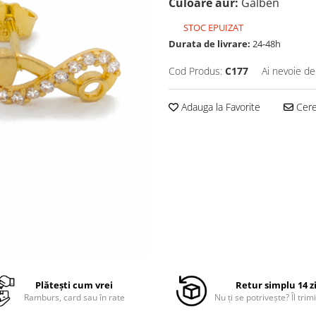
Culoare aur:
Galben
STOC EPUIZAT
Durata de livrare:
24-48h
Cod Produs:
C177
Ai nevoie de
Adauga la Favorite
Cere 
Plătești cum vrei
Retur simplu 14 z
Ramburs, card sau în rate
Nu ți se potrivește? Îl trimi