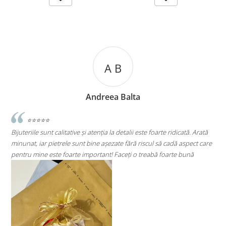
A B
Andreea Balta
⭐
unt calitative și atenția la detalii este foarte ridicată. Arată
⭐⭐⭐⭐⭐
 pietrele sunt bine așezate fără riscul să cadă aspect care
Super mulțumită!!
 este foarte important! Faceți o treabă foarte bună