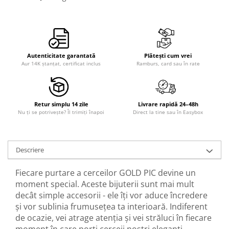
Autenticitate garantată
Plătești cum vrei
Aur 14K ștanțat, certificat inclus
Ramburs, card sau în rate
Retur simplu 14 zile
Livrare rapidă 24–48h
Nu ți se potrivește? Îl trimiți înapoi
Direct la tine sau în Easybox
Descriere
Fiecare purtare a cerceilor GOLD PIC devine un
moment special. Aceste bijuterii sunt mai mult
decât simple accesorii - ele îți vor aduce încredere
și vor sublinia frumusețea ta interioară. Indiferent
de ocazie, vei atrage atenția și vei străluci în fiecare