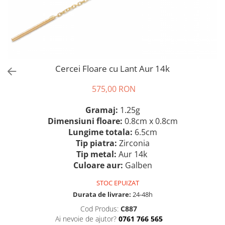
Cercei Floare cu Lant Aur 14k
575,00 RON
Gramaj:
1.25g
Dimensiuni floare:
0.8cm x 0.8cm
Lungime totala:
6.5cm
Tip piatra:
Zirconia
Tip metal:
Aur 14k
Culoare aur:
Galben
STOC EPUIZAT
Durata de livrare:
24-48h
Cod Produs:
C887
Ai nevoie de ajutor?
0761 766 565