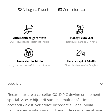
Adauga la Favorite
Cere informatii
Autenticitate garantată
Plătești cum vrei
Aur 14K ștanțat, certificat inclus
Ramburs, card sau în rate
Retur simplu 14 zile
Livrare rapidă 24–48h
Nu ți se potrivește? Îl trimiți înapoi
Direct la tine sau în Easybox
Descriere
Fiecare purtare a cerceilor GOLD PIC devine un moment
special. Aceste bijuterii sunt mai mult decât simple
accesorii - ele îți vor aduce încredere și vor sublinia
frumusețea ta interioară. Indiferent de ocazie, vei atrage