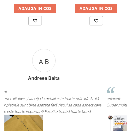
ADAUGA IN COS
ADAUGA IN COS
A C
Andreea Cicu
rată
⭐⭐⭐⭐⭐
 care
Super mulțumită!! Sunt superbi cerceii!!!