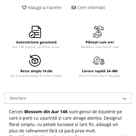
Adauga la Favorite
Cere informatii
Autenticitate garantată
Plătești cum vrei
Aur 14K ștanțat, certificat inclus
Ramburs, card sau în rate
Retur simplu 14 zile
Livrare rapidă 24–48h
Nu ți se potrivește? Îl trimiți înapoi
Direct la tine sau în Easybox
Descriere
Cerceii
Blossom din Aur 14K
sunt genul de bijuterie pe
care o porți cu ușurință și care atrage atenția. Designul
floral simplu, cu petale lucioase și lanț fin, adaugă un
plus de rafinament fără să pară prea mult.