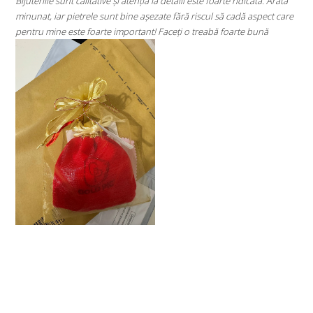
e foarte ridicată. Arată
⭐⭐⭐⭐⭐
cul să cadă aspect care
Super mulțumită!! Sunt superbi cerceii!!!
eabă foarte bună