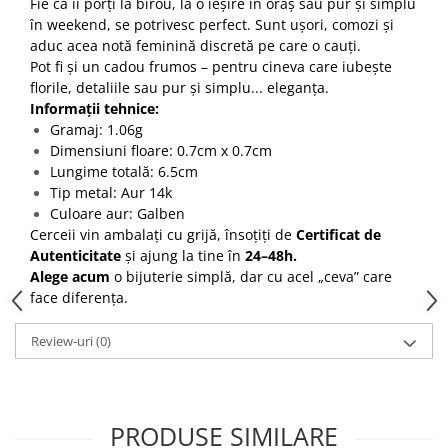
Fie că îi porți la birou, la o ieșire în oraș sau pur și simplu
în weekend, se potrivesc perfect. Sunt ușori, comozi și
aduc acea notă feminină discretă pe care o cauți.
Pot fi și un cadou frumos – pentru cineva care iubește
florile, detaliile sau pur și simplu... eleganța.
Informații tehnice:
Gramaj: 1.06g
Dimensiuni floare: 0.7cm x 0.7cm
Lungime totală: 6.5cm
Tip metal: Aur 14k
Culoare aur: Galben
Cerceii vin ambalați cu grijă, însoțiți de
Certificat de
Autenticitate
și ajung la tine în
24–48h.
Alege acum
o bijuterie simplă, dar cu acel „ceva” care
face diferența.
Review-uri
(0)
PRODUSE SIMILARE