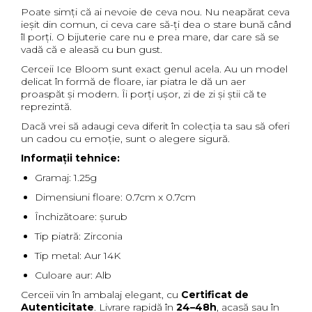
Poate simți că ai nevoie de ceva nou. Nu neapărat ceva
ieșit din comun, ci ceva care să-ți dea o stare bună când
îl porți. O bijuterie care nu e prea mare, dar care să se
vadă că e aleasă cu bun gust.
Cerceii Ice Bloom sunt exact genul acela. Au un model
delicat în formă de floare, iar piatra le dă un aer
proaspăt și modern. Îi porți ușor, zi de zi și știi că te
reprezintă.
Dacă vrei să adaugi ceva diferit în colecția ta sau să oferi
un cadou cu emoție, sunt o alegere sigură.
Informații tehnice:
Gramaj: 1.25g
Dimensiuni floare: 0.7cm x 0.7cm
Închizătoare: șurub
Tip piatră: Zirconia
Tip metal: Aur 14K
Culoare aur: Alb
Cerceii vin în ambalaj elegant, cu
Certificat de
Autenticitate
. Livrare rapidă în
24–48h
, acasă sau în