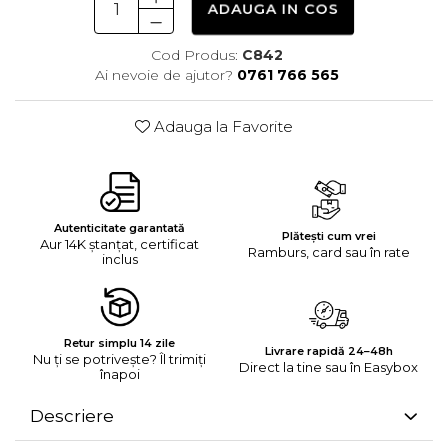
ADAUGA IN COS
Cod Produs:
C842
Ai nevoie de ajutor?
0761 766 565
Adauga la Favorite
Autenticitate garantată
Plătești cum vrei
Aur 14K ștanțat, certificat
Ramburs, card sau în rate
inclus
Retur simplu 14 zile
Livrare rapidă 24–48h
Nu ți se potrivește? Îl trimiți
Direct la tine sau în Easybox
înapoi
Descriere