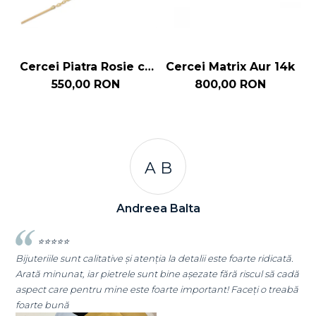
Cercei Piatra Rosie cu
Cercei Matrix Aur 14k
C
Lant Aur 14k
550,00 RON
800,00 RON
A C
Andreea Cicu
e ridicată.
⭐⭐⭐⭐⭐
cul să cadă
Super mulțumită!! Sunt superbi cerceii!!!
i o treabă