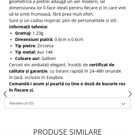
geometrică a pietrei adaugă un aer modern, iar
dimensiunea lor îi face ideali pentru fiecare zi în care vrei
să te simți frumoasă, fără prea mult efort.
Sunt și un cadou inspirat, plin de personalitate și stil.
Informații tehnice:
Gramaj:
1.23g
Dimensiuni piatră:
0.6cm x 0.6cm
Tip pietre:
Zirconia
Tip metal:
Aur 14K
Culoare aur:
Galben
Cerceii vin ambalați elegant, însoțiți de
certificat de
calitate și garanție
, cu livrare rapidă în 24–48h oriunde
în țară, inclusiv în Easybox.
Comandă-i acum și poartă cu tine o doză de bucurie roz
în fiecare zi.
Review-uri
(0)
PRODUSE SIMILARE