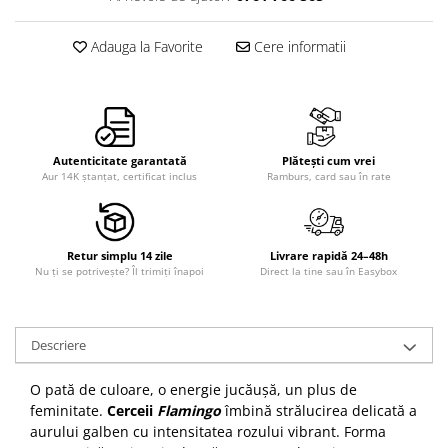
Adauga la Favorite
Cere informatii
Autenticitate garantată
Plătești cum vrei
Aur 14K ștanțat, certificat inclus
Ramburs, card sau în rate
Retur simplu 14 zile
Livrare rapidă 24–48h
Nu ți se potrivește? Îl trimiți înapoi
Direct la tine sau în Easybox
Descriere
O pată de culoare, o energie jucăușă, un plus de
feminitate.
Cerceii
Flamingo
îmbină strălucirea delicată a
aurului galben cu intensitatea rozului vibrant. Forma