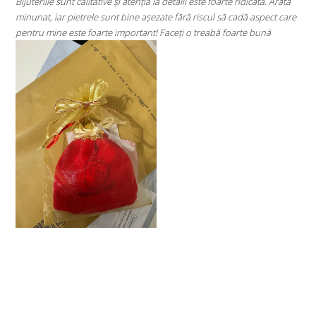
ste foarte ridicată. Arată
⭐⭐⭐⭐⭐
iscul să cadă aspect care
Super mulțumită!! Sunt superbi cerceii!!!
treabă foarte bună