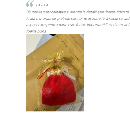
te ridicată.
⭐⭐⭐⭐⭐
scul să cadă
Super mulțumită!! Sunt superbi cerceii!!!
ți o treabă