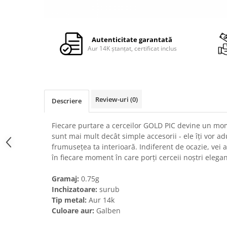
Autenticitate garantată
Aur 14K ștanțat, certificat inclus
Review-uri
(0)
Descriere
Fiecare purtare a cerceilor GOLD PIC devine un mome
sunt mai mult decât simple accesorii - ele îți vor ad
frumusețea ta interioară. Indiferent de ocazie, vei at
în fiecare moment în care porți cerceii noștri elegan
Gramaj:
0.75g
Inchizatoare:
surub
Tip metal:
Aur 14k
Culoare aur:
Galben