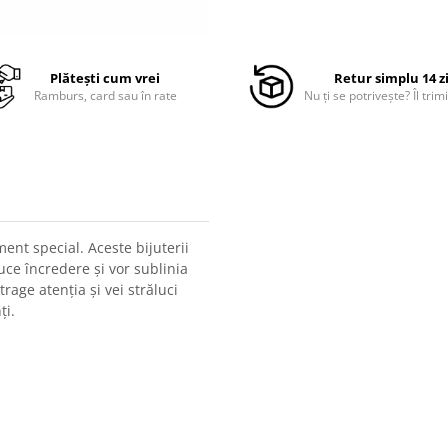
Plătești cum vrei
Retur simplu 14 z
Ramburs, card sau în rate
Nu ți se potrivește? Îl trimi
nt special. Aceste bijuterii
uce încredere și vor sublinia
rage atenția și vei străluci
ți.