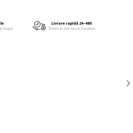
ile
Livrare rapidă 24–48h
ți înapoi
Direct la tine sau în Easybox