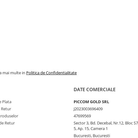
la mai multe in
Politica de Confidentialitate
DATE COMERCIALE
 Plata
PICCOM GOLD SRL
e Retur
J2023003696409
Produselor
47699569
de Retur
Sector 3, Bd. Decebal, Nr.12, Bloc S7,
5, Ap. 15, Camera 1
Bucuresti, Bucuresti