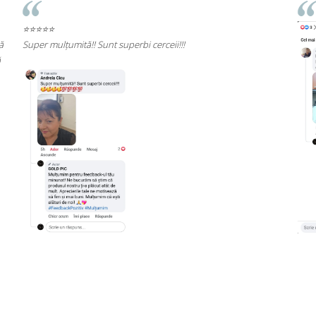
⭐⭐⭐⭐⭐
Rec
cali