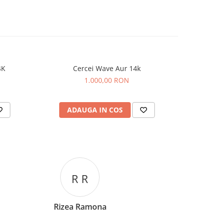
4K
Cercei Wave Aur 14k
Cer
1.000,00 RON
ADAUGA IN COS
AD
C C
Corina Cori