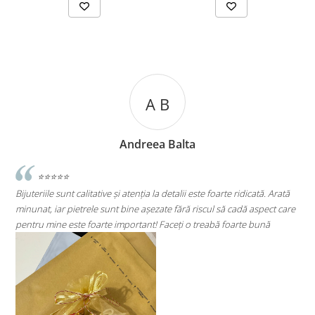
A C
Andreea Cicu
oarte ridicată. Arată
⭐⭐⭐⭐⭐
l să cadă aspect care
Super mulțumită!! Sunt superbi cerceii!!!
bă foarte bună