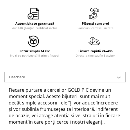
Autenticitate garantată
Plătești cum vrei
Aur 14K ștanțat, certificat inclus
Ramburs, card sau în rate
Retur simplu 14 zile
Livrare rapidă 24–48h
Nu ți se potrivește? Îl trimiți înapoi
Direct la tine sau în Easybox
Descriere
Fiecare purtare a cerceilor GOLD PIC devine un
moment special. Aceste bijuterii sunt mai mult
decât simple accesorii - ele îți vor aduce încredere
și vor sublinia frumusețea ta interioară. Indiferent
de ocazie, vei atrage atenția și vei străluci în fiecare
moment în care porți cerceii noștri eleganți.