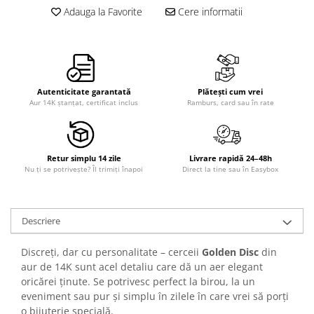
Adauga la Favorite
Cere informatii
Autenticitate garantată
Plătești cum vrei
Aur 14K ștanțat, certificat inclus
Ramburs, card sau în rate
Retur simplu 14 zile
Livrare rapidă 24–48h
Nu ți se potrivește? Îl trimiți înapoi
Direct la tine sau în Easybox
Descriere
Discreți, dar cu personalitate – cerceii
Golden Disc
din
aur de 14K sunt acel detaliu care dă un aer elegant
oricărei ținute. Se potrivesc perfect la birou, la un
eveniment sau pur și simplu în zilele în care vrei să porți
o bijuterie specială.