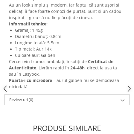
Au un look simplu și modern, iar faptul că sunt ușori și
delicați îi face foarte comozi de purtat. Sunt și un cadou
inspirat – greu să nu fie plăcuți de cineva.
Informații tehnice:
Gramaj: 1.45g
Diametru bănuț: 0.8cm
Lungime totală: 5.5cm
Tip metal: Aur 14k
Culoare aur: Galben
Cerceii vin frumos ambalați, însoțiți de
Certificat de
Autenticitate
. Livrăm rapid în
24–48h
, direct la ușa ta
sau în Easybox.
Poartă-i cu încredere
– aurul galben nu se demodează
niciodată.
Review-uri
(0)
PRODUSE SIMILARE