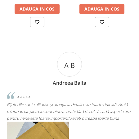
ADAUGA IN COS
ADAUGA IN COS
A C
Andreea Cicu
cată. Arată
⭐⭐⭐⭐⭐
aspect care
Super mulțumită!! Sunt superbi cerceii!!!
 bună