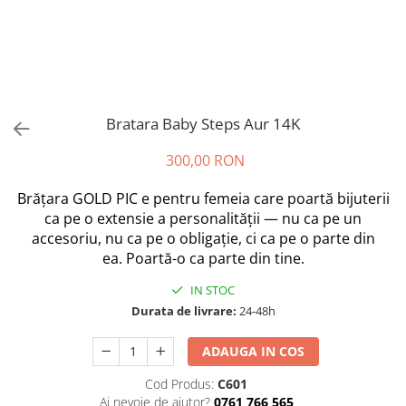
Bratara Baby Steps Aur 14K
300,00 RON
Brățara GOLD PIC e pentru femeia care poartă bijuterii
ca pe o extensie a personalității — nu ca pe un
accesoriu, nu ca pe o obligație, ci ca pe o parte din
ea. Poartă-o ca parte din tine.
IN STOC
Durata de livrare:
24-48h
ADAUGA IN COS
Cod Produs:
C601
Ai nevoie de ajutor?
0761 766 565