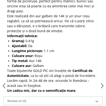
formă de piciorușe, perfect pentru mămici, bunici sau
oricine vrea să poarte cu ea amintirea celor mai mici și
dragi pași.
Este realizată din aur galben de 14K și un șnur roșu
reglabil, ca să se potrivească oricui. Fie că o porți zilnic
sau o dăruiești, e o brățară care transmite iubire,
protecție și o doză bună de emoție.
Informații tehnice:
Gramaj:
0.41g
Ajustabil:
Da
Lungime piciorușe:
1.1 cm
Culoare șnur:
Roșu
Tip metal:
Aur 14K
Culoare aur:
Galben
Toate bijuteriile GOLD PIC vin însoțite de
Certificat de
Autenticitate
, ca tu să știi că alegi o piesă de încredere.
Livrăm rapid, în 24–48 de ore, oriunde în România –
acasă sau în Easybox.
Un cadou mic, dar cu o semnificație mare.
Review-uri
(0)