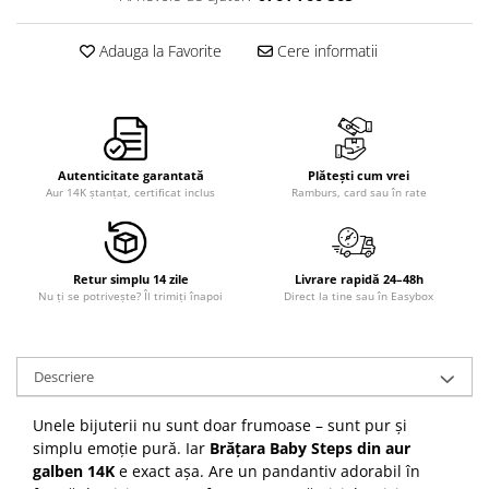
Adauga la Favorite
Cere informatii
Autenticitate garantată
Plătești cum vrei
Aur 14K ștanțat, certificat inclus
Ramburs, card sau în rate
Retur simplu 14 zile
Livrare rapidă 24–48h
Nu ți se potrivește? Îl trimiți înapoi
Direct la tine sau în Easybox
Descriere
Unele bijuterii nu sunt doar frumoase – sunt pur și
simplu emoție pură. Iar
Brățara Baby Steps din aur
galben 14K
e exact așa. Are un pandantiv adorabil în