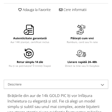
Adauga la Favorite
Cere informatii
Autenticitate garantată
Plătești cum vrei
Aur 14K ștanțat, certificat inclus
Ramburs, card sau în rate
Retur simplu 14 zile
Livrare rapidă 24–48h
Nu ți se potrivește? Îl trimiți înapoi
Direct la tine sau în Easybox
Descriere
Brățările din aur de 14k GOLD PIC îți vor înfășura
încheietura cu eleganță și stil. Fie că alegi un model
simplu și subtil sau unul mai complex, aceste bijuterii