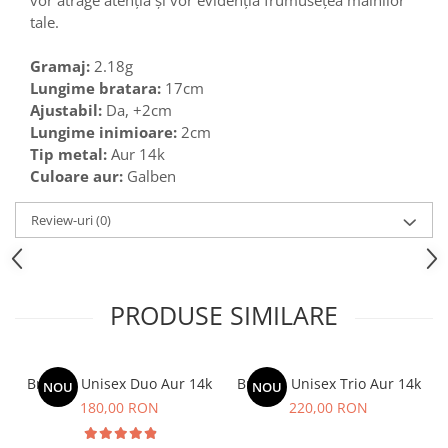
vor atrage atenția și vor evidenția frumusețea mâinilor
tale.
Gramaj:
2.18g
Lungime bratara:
17cm
Ajustabil:
Da,
+2cm
Lungime inimioare:
2cm
Tip metal:
Aur 14k
Culoare aur:
Galben
Review-uri
(0)
PRODUSE SIMILARE
Bratara Unisex Duo Aur 14k
Bratara Unisex Trio Aur 14k
NOU
NOU
180,00 RON
220,00 RON