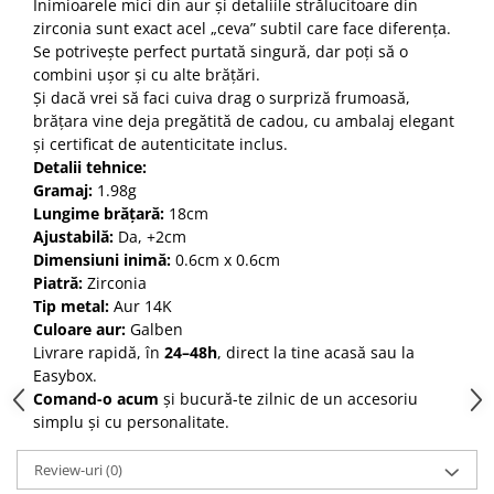
Inimioarele mici din aur și detaliile strălucitoare din
zirconia sunt exact acel „ceva” subtil care face diferența.
Se potrivește perfect purtată singură, dar poți să o
combini ușor și cu alte brățări.
Și dacă vrei să faci cuiva drag o surpriză frumoasă,
brățara vine deja pregătită de cadou, cu ambalaj elegant
și certificat de autenticitate inclus.
Detalii tehnice:
Gramaj:
1.98g
Lungime brățară:
18cm
Ajustabilă:
Da, +2cm
Dimensiuni inimă:
0.6cm x 0.6cm
Piatră:
Zirconia
Tip metal:
Aur 14K
Culoare aur:
Galben
Livrare rapidă, în
24–48h
, direct la tine acasă sau la
Easybox.
Comand-o acum
și bucură-te zilnic de un accesoriu
simplu și cu personalitate.
Review-uri
(0)