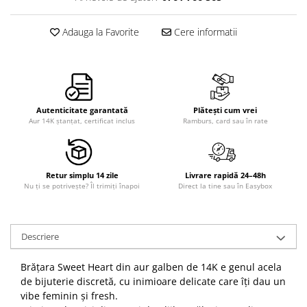
Adauga la Favorite
Cere informatii
Autenticitate garantată
Plătești cum vrei
Aur 14K ștanțat, certificat inclus
Ramburs, card sau în rate
Retur simplu 14 zile
Livrare rapidă 24–48h
Nu ți se potrivește? Îl trimiți înapoi
Direct la tine sau în Easybox
Descriere
Brățara Sweet Heart din aur galben de 14K e genul acela
de bijuterie discretă, cu inimioare delicate care îți dau un
vibe feminin și fresh.