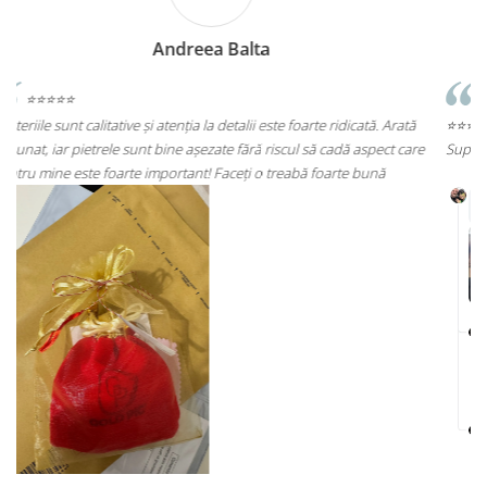
Andreea Cicu
 Arată
⭐⭐⭐⭐⭐
t care
Super mulțumită!! Sunt superbi cerceii!!!
ă