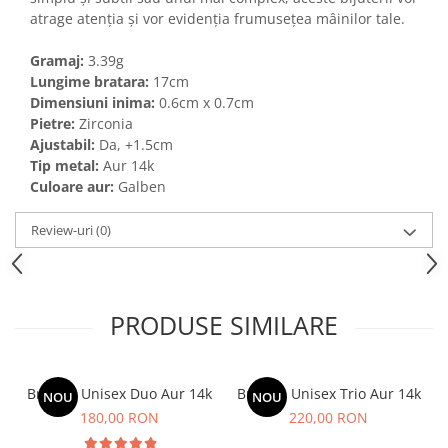
atrage atenția și vor evidenția frumusețea mâinilor tale.
Gramaj:
3.39g
Lungime bratara:
17cm
Dimensiuni inima:
0.6cm x 0.7cm
Pietre:
Zirconia
Ajustabil:
Da, +1.5cm
Tip metal:
Aur 14k
Culoare aur:
Galben
Review-uri
(0)
PRODUSE SIMILARE
Bratara Unisex Duo Aur 14k
Bratara Unisex Trio Aur 14k
NOU
NOU
180,00 RON
220,00 RON