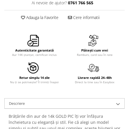
Ai nevoie de ajutor?
0761 766 565
Adauga la Favorite
Cere informatii
Autenticitate garantată
Plătești cum vrei
Aur 14K ștanțat, certificat inclus
Ramburs, card sau în rate
Retur simplu 14 zile
Livrare rapidă 24–48h
Nu ți se potrivește? Îl trimiți înapoi
Direct la tine sau în Easybox
Descriere
Brățările din aur de 14k GOLD PIC îți vor înfășura
încheietura cu eleganță și stil. Fie că alegi un model
simplu și subtil sau unul mai complex, aceste bijuterii vor