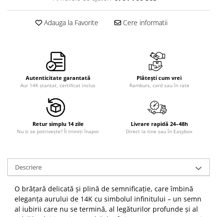
Adauga la Favorite
Cere informatii
Autenticitate garantată
Plătești cum vrei
Aur 14K ștanțat, certificat inclus
Ramburs, card sau în rate
Retur simplu 14 zile
Livrare rapidă 24–48h
Nu ți se potrivește? Îl trimiți înapoi
Direct la tine sau în Easybox
Descriere
O brățară delicată și plină de semnificație, care îmbină
eleganța aurului de 14K cu simbolul infinitului – un semn
al iubirii care nu se termină, al legăturilor profunde și al