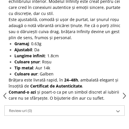
echilibrului interior. Modelul Infinity este creat pentru cei
care cred în conexiuni autentice și emoții sincere, purtate
cu discreție, dar cu stil.
Este ajustabilă, comodă și ușor de purtat, iar șnurul roșu
adaugă o notă vibrantă oricărei ținute. Fie că o porți zilnic
sau o dăruiești cuiva drag, brățara Infinity devine un gest
plin de sens, frumos și personal.
Gramaj
: 0.63g
Ajustabil
: Da
Lungime infinit
: 1.8cm
Culoare șnur
: Roșu
Tip metal
: Aur 14k
Culoare aur
: Galben
Brățara este livrată rapid, în
24–48h
, ambalată elegant și
însoțită de
Certificat de Autenticitate
.
Comand-o azi
și poart-o ca pe un simbol discret al iubirii
care nu se sfârșește. O bijuterie din aur cu suflet.
Review-uri
(0)