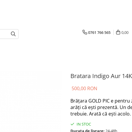
0761 766 565
0,00
Bratara Indigo Aur 14K
500,00 RON
Brățara GOLD PIC e pentru zil
arăți că ești prezentă. Un de
trebuie. Arată că ești acolo.
IN STOC
Durata de livrare:
24-48h