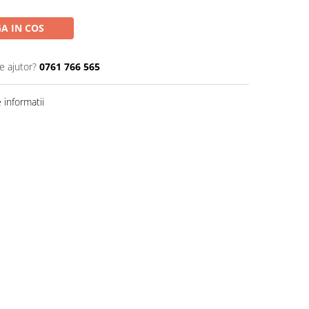
A IN COS
e ajutor?
0761 766 565
informatii