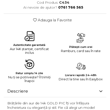
Cod Produs:
C434
Ai nevoie de ajutor?
0761 766 565
Adauga la Favorite
Autenticitate garantată
Plătești cum vrei
Aur 14K ștanțat, certificat
Ramburs, card sau în rate
inclus
Retur simplu 14 zile
Livrare rapidă 24–48h
Nu ți se potrivește? Îl trimiți
Direct la tine sau în Easybox
înapoi
Descriere
Brățările din aur de 14k GOLD PIC îți vor înfășura
încheietura cu eleganță și stil. Fie că alegi un model