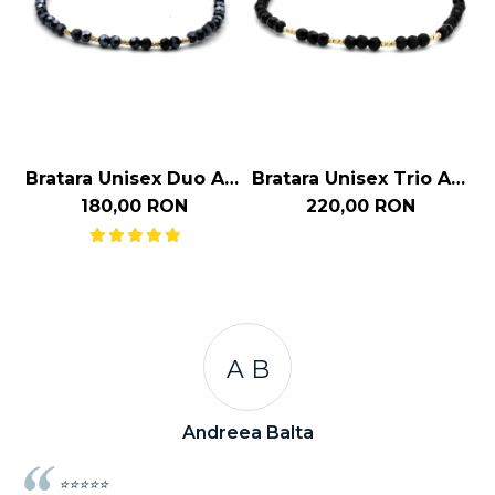
Bratara Unisex Duo Aur
Bratara Unisex Trio Aur
14k
14k
180,00 RON
220,00 RON
A B
Andreea Balta
⭐⭐⭐⭐⭐