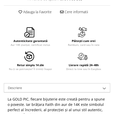
Adauga la Favorite
Cere informatii
Autenticitate garantată
Plătești cum vrei
Aur 14K ștanțat, certificat inclus
Ramburs, card sau în rate
Retur simplu 14 zile
Livrare rapidă 24–48h
Nu ți se potrivește? Îl trimiți înapoi
Direct la tine sau în Easybox
Descriere
La GOLD PIC, fiecare bijuterie este creată pentru a spune
o poveste. Iar brățara Faith din aur de 14K este simbolul
perfect al încrederii, al protecției și al unui stil autentic,