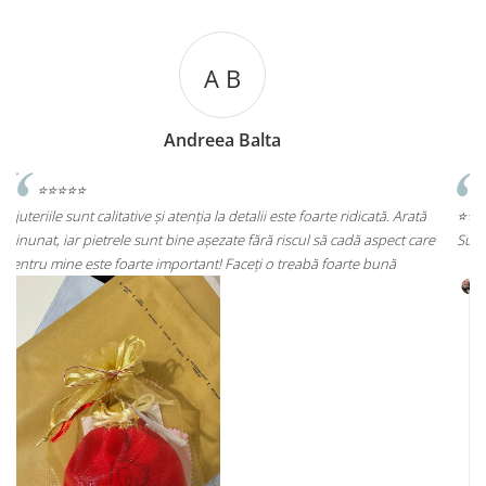
A C
Andreea Cicu
 Arată
⭐⭐⭐⭐⭐
t care
Super mulțumită!! Sunt superbi cerceii!!!
ă