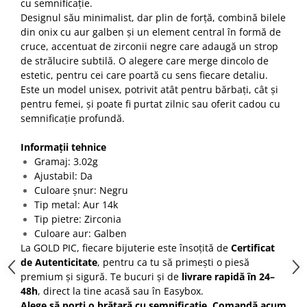
cu semnificație.
Designul său minimalist, dar plin de forță, combină bilele
din onix cu aur galben și un element central în formă de
cruce, accentuat de zirconii negre care adaugă un strop
de strălucire subtilă. O alegere care merge dincolo de
estetic, pentru cei care poartă cu sens fiecare detaliu.
Este un model unisex, potrivit atât pentru bărbați, cât și
pentru femei, și poate fi purtat zilnic sau oferit cadou cu
semnificație profundă.
Informații tehnice
Gramaj: 3.02g
Ajustabil: Da
Culoare șnur: Negru
Tip metal: Aur 14k
Tip pietre: Zirconia
Culoare aur: Galben
La GOLD PIC, fiecare bijuterie este însoțită de
Certificat
de Autenticitate
, pentru ca tu să primești o piesă
premium și sigură. Te bucuri și de
livrare rapidă în 24–
48h
, direct la tine acasă sau în Easybox.
Alege să porți o brățară cu semnificație. Comandă acum