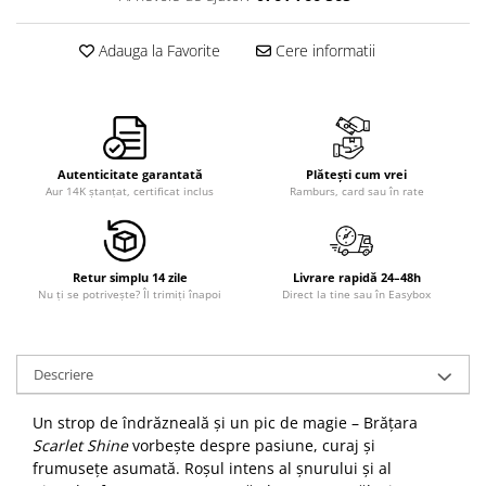
Adauga la Favorite
Cere informatii
Autenticitate garantată
Plătești cum vrei
Aur 14K ștanțat, certificat inclus
Ramburs, card sau în rate
Retur simplu 14 zile
Livrare rapidă 24–48h
Nu ți se potrivește? Îl trimiți înapoi
Direct la tine sau în Easybox
Descriere
Un strop de îndrăzneală și un pic de magie – Brățara
Scarlet Shine
vorbește despre pasiune, curaj și
frumusețe asumată. Roșul intens al șnurului și al