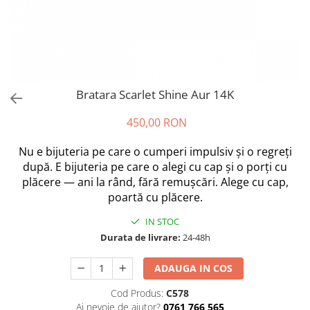
Bratara Scarlet Shine Aur 14K
450,00 RON
Nu e bijuteria pe care o cumperi impulsiv și o regreți
după. E bijuteria pe care o alegi cu cap și o porți cu
plăcere — ani la rând, fără remușcări. Alege cu cap,
poartă cu plăcere.
IN STOC
Durata de livrare:
24-48h
ADAUGA IN COS
Cod Produs:
C578
Ai nevoie de ajutor?
0761 766 565