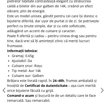
pietrelor fațetate contrastează elegant cu strălucirea
caldă a bilelor din aur galben de 14K, creând un efect
vibrant, plin de energie.
Este un model unisex, gândit pentru cei care își doresc o
bijuterie diferită, dar ușor de purtat zi de zi. Se potrivește
perfect cu ținute simple, dar și cu cele sofisticate,
adăugând un accent de culoare și caracter.
Poate fi oferită și cadou – pentru cineva drag sau pentru
tine, dacă vrei să îți amintești zilnic că meriți lucruri
frumoase.
Informații tehnice:
Gramaj: 0.65g
Ajustabil: Da
Culoare șnur: Roșu
Tip metal: Aur 14k
Culoare aur: Galben
Brățara este livrată rapid, în
24–48h
, frumos ambalată și
însoțită de
Certificat de Autenticitate
– așa cum merită
orice bijuterie făcută cu grijă.
Comand-o acum
și bucură-te de un detaliu care te face
remarcată. Sau remarcabil.