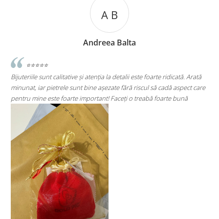
A C
a
Andreea Cicu
i este foarte ridicată. Arată
⭐⭐⭐⭐⭐
 riscul să cadă aspect care
Super mulțumită!! Sunt superbi cerceii!!!
o treabă foarte bună