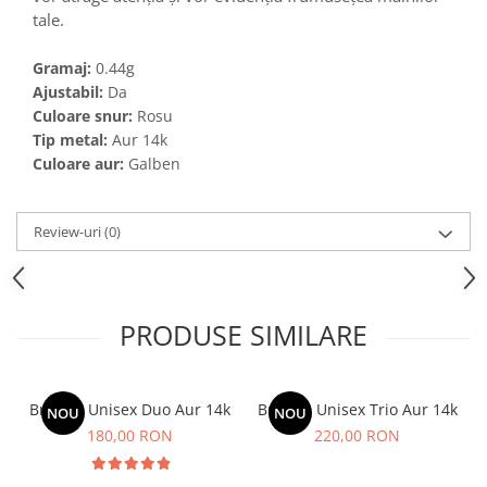
tale.
Gramaj:
0.44
g
Ajustabil:
Da
Culoare snur:
Rosu
Tip metal:
Aur 14k
Culoare aur:
Galben
Review-uri
(0)
PRODUSE SIMILARE
Bratara Unisex Duo Aur 14k
Bratara Unisex Trio Aur 14k
NOU
NOU
180,00 RON
220,00 RON