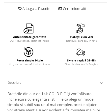
Adauga la Favorite
Cere informatii
Autenticitate garantată
Plătești cum vrei
Aur 14K ștanțat, certificat inclus
Ramburs, card sau în rate
Retur simplu 14 zile
Livrare rapidă 24–48h
Nu ți se potrivește? Îl trimiți înapoi
Direct la tine sau în Easybox
Descriere
Brățările din aur de 14k GOLD PIC îți vor înfășura
încheietura cu eleganță și stil. Fie că alegi un model
simplu și subtil sau unul mai complex, aceste bijuterii
vor atrage atenția și vor evidenția frumusețea mâinilor