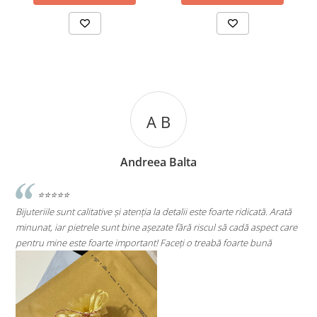
A C
lta
Andreea Cicu
lii este foarte ridicată. Arată
⭐⭐⭐⭐⭐
ără riscul să cadă aspect care
Super mulțumită!! Sunt superbi cerceii!!!
ți o treabă foarte bună