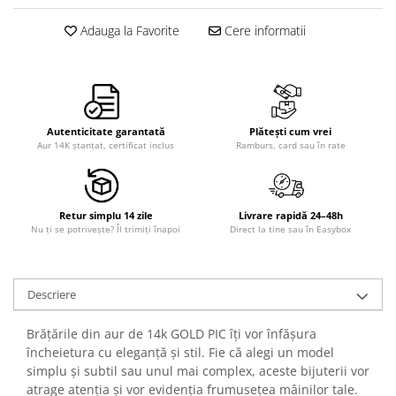
Adauga la Favorite
Cere informatii
Autenticitate garantată
Plătești cum vrei
Aur 14K ștanțat, certificat inclus
Ramburs, card sau în rate
Retur simplu 14 zile
Livrare rapidă 24–48h
Nu ți se potrivește? Îl trimiți înapoi
Direct la tine sau în Easybox
Descriere
Brățările din aur de 14k GOLD PIC îți vor înfășura
încheietura cu eleganță și stil. Fie că alegi un model
simplu și subtil sau unul mai complex, aceste bijuterii vor
atrage atenția și vor evidenția frumusețea mâinilor tale.