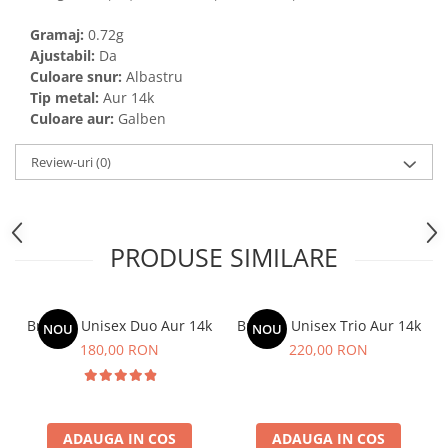
Gramaj:
0.72g
Ajustabil:
Da
Culoare snur:
Albastru
Tip metal:
Aur 14k
Culoare aur:
Galben
Review-uri
(0)
PRODUSE SIMILARE
Bratara Unisex Duo Aur 14k
Bratara Unisex Trio Aur 14k
NOU
NOU
180,00 RON
220,00 RON
ADAUGA IN COS
ADAUGA IN COS